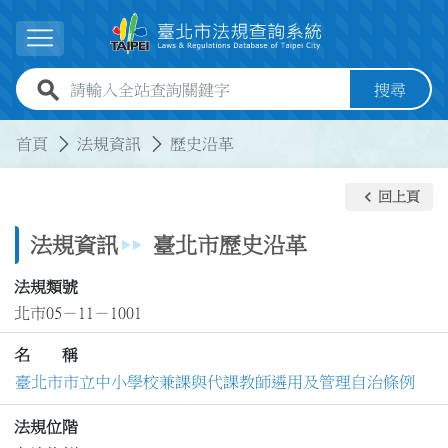
跳到主要內容
展開選單
全站查詢關鍵字欄位
搜尋
:::
:::
首頁
法規資訊
歷史沿革
keyboard_arrow_left
回上頁
法規資訊
臺北市歷史沿革
法規類號
北市05－11－1001
名 稱
臺北市市立中小學校兼課與代課教師遴用及管理自治條例
法規位階