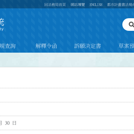
回法務局首頁
網站導覽
ENGLISH
都市計畫書法規
規查詢
解釋令函
訴願決定書
草案
月 30 日