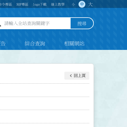
大
中
命令專區
SOP專區
logo下載
線上教學
小
全站查詢關鍵字欄位
搜尋
預告
綜合查詢
相關網站
keyboard_arrow_left
回上頁