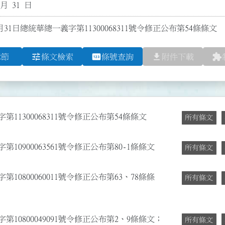
 月 31 日
月31日總統華總一義字第11300068311號令修正公布第54條條文
tune
pin
file_download
extension
章節
條文檢索
條號查詢
附件下載
第11300068311號令修正公布第54條條文
所有條文
10900063561號令修正公布第80-1條條文
所有條文
10800060011號令修正公布第63、78條條
所有條文
第10800049091號令修正公布第2、9條條文；
所有條文