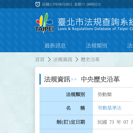
跳到主要內容
alarm
:::
民國115年08月08日 星期六
06時02分
最新訊息
法規類別
法
:::
:::
首頁
法規資訊
歷史沿革
法規資訊
中央歷史沿革
法規類別
勞動類
勞動基準法
名 稱
制(訂)定日期
民國 73 年 07 