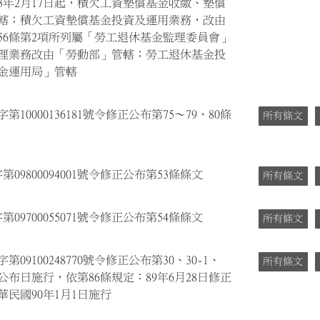
3年2月17日起，積欠工資墊償基金收繳、墊償
轄；積欠工資墊償基金投資及運用業務，改由
56條第2項所列屬「勞工退休基金監理委員會」
，監理業務改由「勞動部」管轄；勞工退休基金投
金運用局」管轄
10000136181號令修正公布第75～79、80條
所有條文
09800094001號令修正公布第53條條文
所有條文
09700055071號令修正公布第54條條文
所有條文
09100248770號令修正公布第30、30-1、
所有條文
自公布日施行，依第86條規定：89年6月28日修正
華民國90年1月1日施行