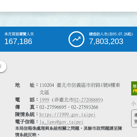
本月頁面瀏覽人次
總造訪人次
(自93.07.26起)
167,186
7,803,203
策
地 址
110204 臺北市信義區市府路1號8樓東
北區
電 話
1999
(非臺北市
02-27208889
)
小
傳 真
02-27596695、02-27593266
陳情系統
https://1999.gov.taipei
電子信箱
la_laws@gov.taipei
本局信箱係處理與系統相關之問題，其餘市政問題請至陳
情系統反映。