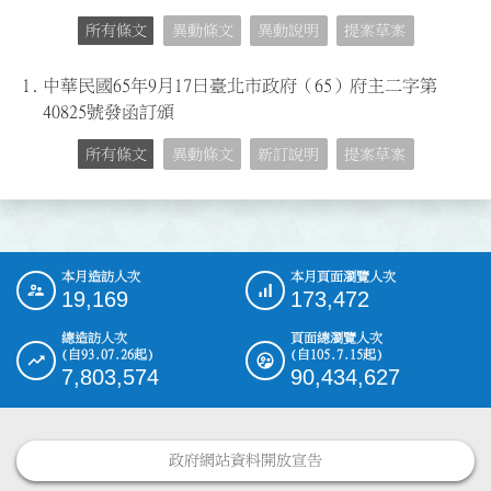
所有條文
異動條文
異動說明
提案草案
1.
中華民國65年9月17日臺北市政府（65）府主二字第
40825號發函訂頒
所有條文
異動條文
新訂說明
提案草案
本月造訪人次
本月頁面瀏覽人次
:::
19,169
173,472
總造訪人次
頁面總瀏覽人次
(自93.07.26起)
(自105.7.15起)
7,803,574
90,434,627
政府網站資料開放宣告