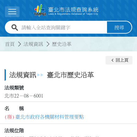
跳到主要內容
展開選單
全站查詢關鍵字欄位
搜尋
:::
:::
首頁
法規資訊
歷史沿革
keyboard_arrow_left
回上頁
法規資訊
臺北市歷史沿革
法規類號
北市22－08－6001
名 稱
(廢)
臺北市政府各機關材料管理要點
法規位階