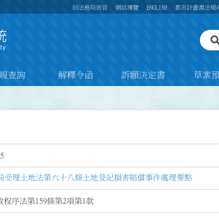
回法務局首頁
網站導覽
ENGLISH
都市計畫書法規
規查詢
解釋令函
訴願決定書
草案
5
局受理土地法第六十八條土地登記損害賠償事件處理要點
程序法第159條第2項第1款