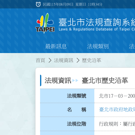
跳到主要內容
alarm
:::
民國115年08月09日 星期日
11時34分
最新訊息
法規類別
法
:::
:::
首頁
法規資訊
歷史沿革
法規資訊
臺北市歷史沿革
法規類號
北市17－03－200
臺北市政府地政
名 稱
法規位階
行政規則：屬行政