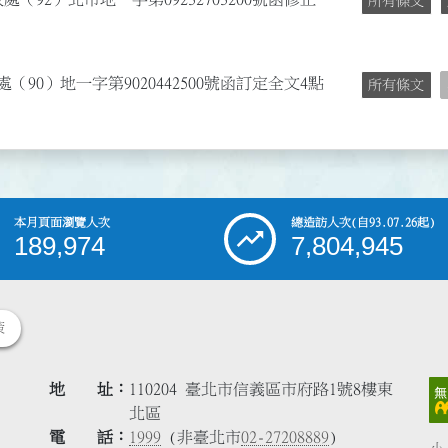
所有條文
90）地一字第9020442500號函訂定全文4點
所有條文
本月頁面瀏覽人次
總造訪人次
(自93.07.26起)
189,974
7,804,945
策
地 址
110204 臺北市信義區市府路1號8樓東
北區
電 話
1999
(非臺北市
02-27208889
)