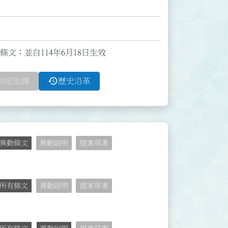
點條文；並自114年6月18日生效
history
制定依據
歷史沿革
異動條文
異動說明
提案草案
所有條文
異動說明
提案草案