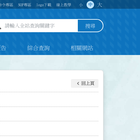
大
中
命令專區
SOP專區
logo下載
線上教學
小
全站查詢關鍵字欄位
搜尋
預告
綜合查詢
相關網站
keyboard_arrow_left
回上頁