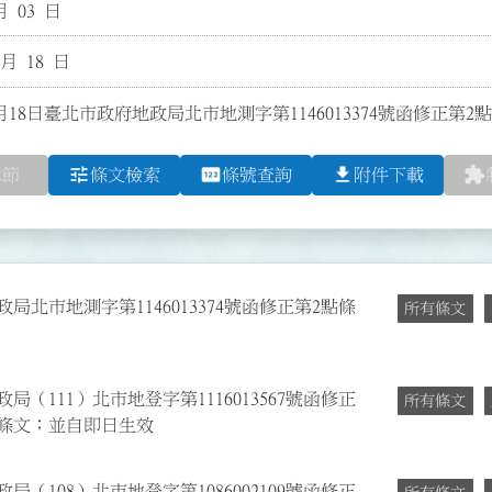
月 03 日
 月 18 日
月18日臺北市政府地政局北市地測字第1146013374號函修正第2
tune
pin
file_download
extension
章節
條文檢索
條號查詢
附件下載
局北市地測字第1146013374號函修正第2點條
所有條文
局（111）北市地登字第1116013567號函修正
所有條文
22點條文；並自即日生效
局（108）北市地登字第1086002109號函修正