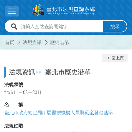
跳到主要內容
展開選單
全站查詢關鍵字欄位
搜尋
:::
:::
首頁
法規資訊
歷史沿革
keyboard_arrow_left
回上頁
法規資訊
臺北市歷史沿革
法規類號
北市11－02－2011
名 稱
臺北市政府衛生局所屬醫療機構人員獎勵金發給基準
法規位階