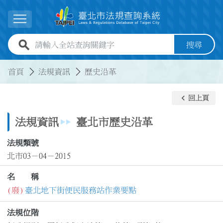
跳到主要內容
展開選單
全站查詢關鍵字欄位
搜尋
:::
:::
首頁
法規資訊
歷史沿革
keyboard_arrow_left
回上頁
法規資訊
臺北市歷史沿革
法規類號
北市03－04－2015
名 稱
(廢)
臺北地下街便民服務站作業要點
法規位階