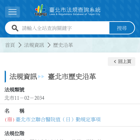
跳到主要內容
展開選單
全站查詢關鍵字欄位
搜尋
:::
:::
首頁
法規資訊
歷史沿革
keyboard_arrow_left
回上頁
法規資訊
臺北市歷史沿革
法規類號
北市11－02－2034
名 稱
(廢)
臺北市立聯合醫院值（日）勤規定事項
法規位階