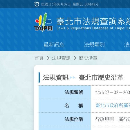
跳到主要內容
alarm
:::
民國115年08月07日 星期五
05時48分
最新訊息
法規類別
法
:::
:::
首頁
法規資訊
歷史沿革
法規資訊
臺北市歷史沿革
法規類號
北市27－02－200
臺北市政府所屬
名 稱
法規位階
行政規則：屬行政