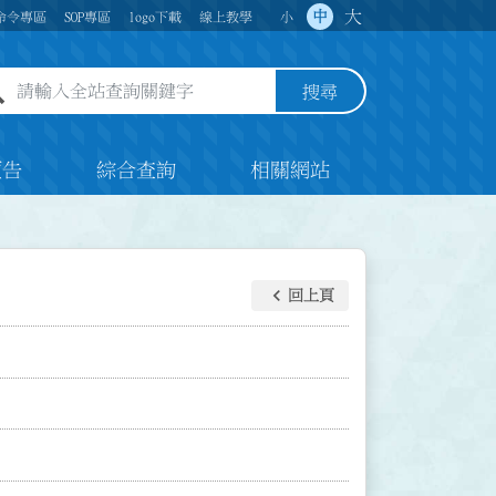
大
中
命令專區
SOP專區
logo下載
線上教學
小
全站查詢關鍵字欄位
搜尋
預告
綜合查詢
相關網站
keyboard_arrow_left
回上頁