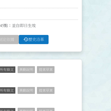
全文45點；並自即日生效
history
制定依據
歷史沿革
所有條文
異動說明
提案草案
所有條文
異動說明
提案草案