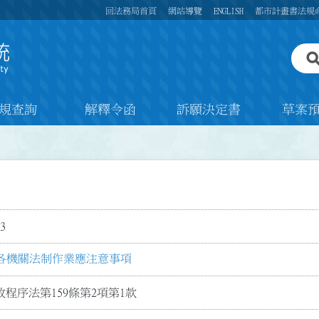
回法務局首頁
網站導覽
ENGLISH
都市計畫書法規
規查詢
解釋令函
訴願決定書
草案
3
各機關法制作業應注意事項
程序法第159條第2項第1款