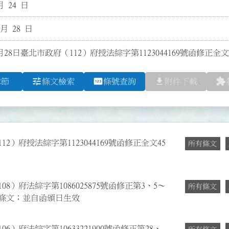
月 24 日
 月 28 日
月28日臺北市政府（112）府授法綜字第1123044169號函修正
tune
pin
file_download
extension
章節
條文檢索
條號查詢
附件下載
12）府授法綜字第1123044169號函修正全文45
所有條文
08）府法綜字第1086025875號函修正第3、5～
所有條文
40點條文；並自函頒日生效
6）府法綜字第10633221900號函修正第28、