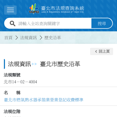
跳到主要內容
展開選單
全站查詢關鍵字欄位
搜尋
:::
:::
首頁
法規資訊
歷史沿革
keyboard_arrow_left
回上頁
法規資訊
臺北市歷史沿革
法規類號
北市14－02－4004
名 稱
臺北市燃氣熱水器承裝業營業登記收費標準
法規位階