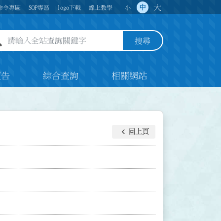
大
中
命令專區
SOP專區
logo下載
線上教學
小
全站查詢關鍵字欄位
搜尋
預告
綜合查詢
相關網站
keyboard_arrow_left
回上頁