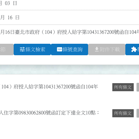
月 03 日
 月 16 日
1月16日臺北市政府（104）府授人給字第10431367200號函自10
tune
pin
file_download
extension
章節
條文檢索
條號查詢
附件下載
04）府授人給字第10431367200號函自104年
所有條文
字第09830062800號函訂定下達全文10點；
所有條文