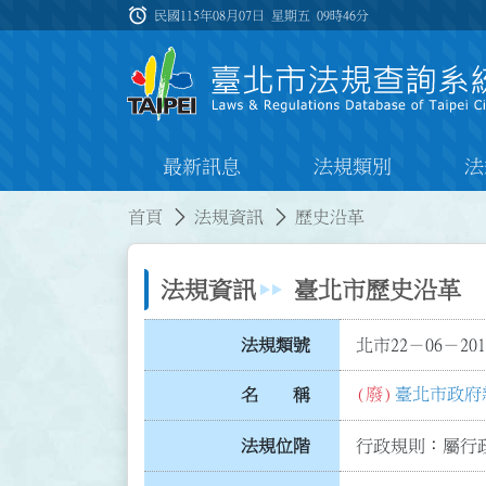
跳到主要內容
alarm
:::
民國115年08月07日 星期五
09時46分
最新訊息
法規類別
法
:::
:::
首頁
法規資訊
歷史沿革
法規資訊
臺北市歷史沿革
法規類號
北市22－06－201
(廢)
臺北市政府
名 稱
法規位階
行政規則：屬行政