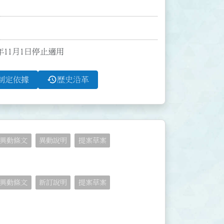
4年11月1日停止適用
history
制定依據
歷史沿革
異動條文
異動說明
提案草案
異動條文
新訂說明
提案草案