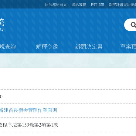
回法務局首頁
網站導覽
ENGLISH
都市計畫書法規
規查詢
解釋令函
訴願決定書
草案
0
新建首長宿舍管理作業原則
程序法第159條第2項第1款