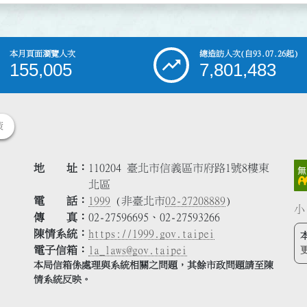
本月頁面瀏覽人次
總造訪人次
(自93.07.26起)
155,005
7,801,483
策
地 址
110204 臺北市信義區市府路1號8樓東
北區
電 話
1999
(非臺北市
02-27208889
)
小
傳 真
02-27596695、02-27593266
陳情系統
https://1999.gov.taipei
電子信箱
la_laws@gov.taipei
本局信箱係處理與系統相關之問題，其餘市政問題請至陳
情系統反映。