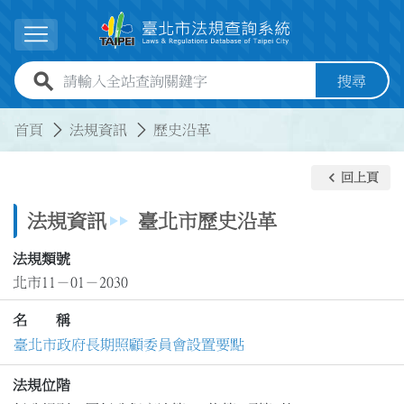
跳到主要內容
展開選單
全站查詢關鍵字欄位
搜尋
:::
:::
首頁
法規資訊
歷史沿革
keyboard_arrow_left
回上頁
法規資訊
臺北市歷史沿革
法規類號
北市11－01－2030
名 稱
臺北市政府長期照顧委員會設置要點
法規位階