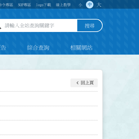
大
中
命令專區
SOP專區
logo下載
線上教學
小
全站查詢關鍵字欄位
搜尋
預告
綜合查詢
相關網站
keyboard_arrow_left
回上頁