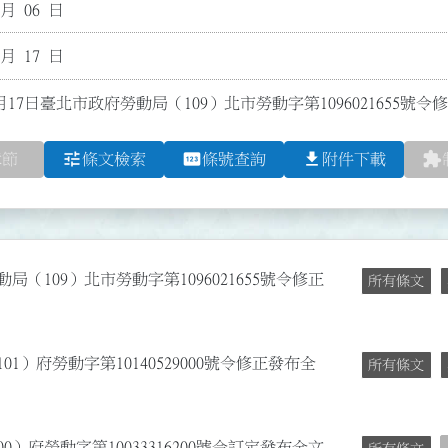
 月 06 日
 月 17 日
月17日臺北市政府勞動局（109）北市勞動字第1096021655號
tune
pin
file_download
extension
章節
條文檢索
條號查詢
附件下載
局（109）北市勞動字第1096021655號令修正
所有條文
01）府勞動字第10140529000號令修正發布全
所有條文
0）府勞動字第10033316200號令訂定發布全文