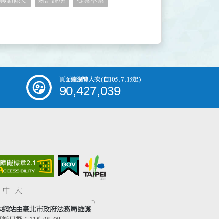
異動條文
新訂說明
提案草案
頁面總瀏覽人次
(自105.7.15起)
90,427,039
中
大
本網站由臺北市政府法務局維護