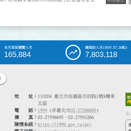
所有條文
本月頁面瀏覽人次
總造訪人次
(自93.07.26起)
165,884
7,803,118
策
地 址
110204 臺北市信義區市府路1號8樓東
北區
電 話
1999
(非臺北市
02-27208889
)
小
傳 真
02-27596695、02-27593266
陳情系統
https://1999.gov.taipei