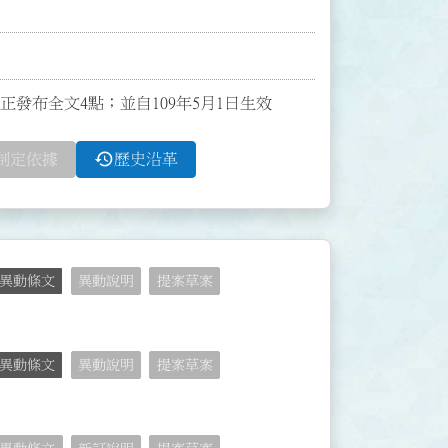
令修正發布全文4點；並自109年5月1日生效
history
制定依據
歷史沿革
異動條文
異動說明
提案草案
異動條文
異動說明
提案草案