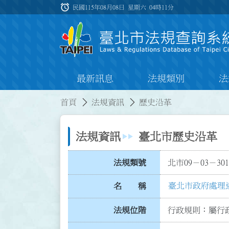
跳到主要內容
alarm
:::
民國115年08月08日 星期六
04時11分
最新訊息
法規類別
法
:::
:::
首頁
法規資訊
歷史沿革
法規資訊
臺北市歷史沿革
法規類號
北市09－03－301
臺北市政府處理
名 稱
法規位階
行政規則：屬行政