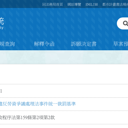
回法務局首頁
網站導覽
ENGLISH
都市計畫書法規
規查詢
解釋令函
訴願決定書
草案
1
違反勞資爭議處理法事件統一裁罰基準
程序法第159條第2項第2款