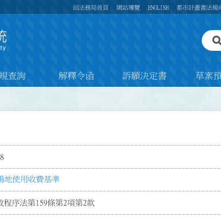
回法務局首頁
網站導覽
ENGLISH
都市計畫書法規
規查詢
解釋令函
訴願決定書
草案
8
場地使用收費基準
程序法第159條第2項第2款