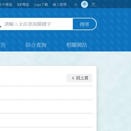
大
中
命令專區
SOP專區
logo下載
線上教學
小
全站查詢關鍵字欄位
搜尋
預告
綜合查詢
相關網站
keyboard_arrow_left
回上頁