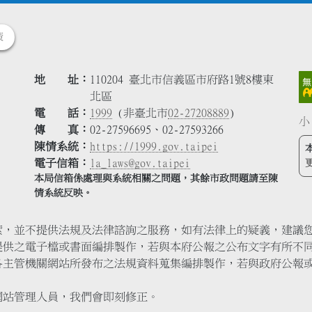
策
地 址
110204 臺北市信義區市府路1號8樓東
北區
電 話
1999
(非臺北市
02-27208889
)
小
傳 真
02-27596695、02-27593266
陳情系統
https://1999.gov.taipei
電子信箱
la_laws@gov.taipei
本局信箱係處理與系統相關之問題，其餘市政問題請至陳
情系統反映。
索，並不提供法規及法律諮詢之服務，如有法律上的疑義，建議
提供之電子檔或書面編排製作，若與本府公報之公布文字有所不
各主管機關網站所發布之法規資料蒐集編排製作，若與政府公報
網站管理人員，我們會即刻修正。