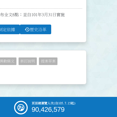
發布全文6點；並自101年3月31日實施
history
制定依據
歷史沿革
異動條文
新訂說明
提案草案
頁面總瀏覽人次
(自105.7.15起)
90,426,579