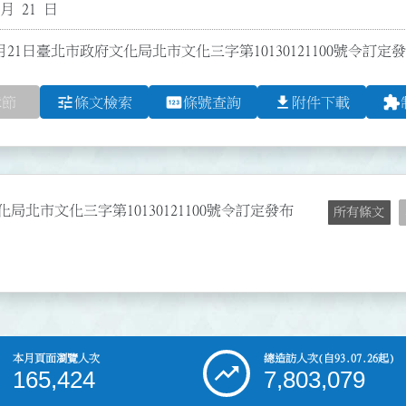
 月 21 日
月21日臺北市政府文化局北市文化三字第10130121100號令訂定
tune
pin
file_download
extension
章節
條文檢索
條號查詢
附件下載
局北市文化三字第10130121100號令訂定發布
所有條文
本月頁面瀏覽人次
總造訪人次
(自93.07.26起)
165,424
7,803,079