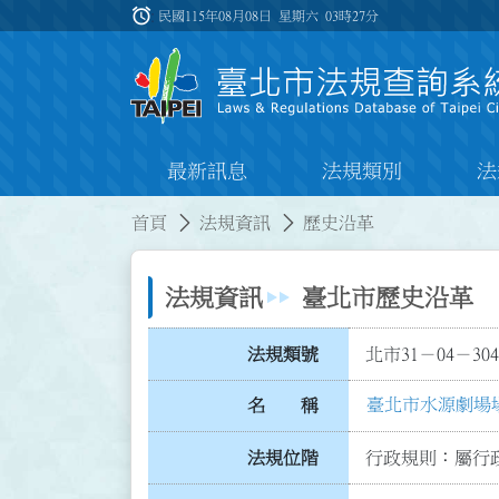
跳到主要內容
alarm
:::
民國115年08月08日 星期六
03時27分
最新訊息
法規類別
法
:::
:::
首頁
法規資訊
歷史沿革
法規資訊
臺北市歷史沿革
法規類號
北市31－04－304
臺北市水源劇場
名 稱
法規位階
行政規則：屬行政