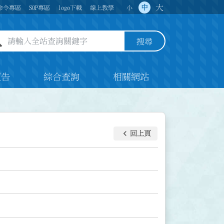
大
中
命令專區
SOP專區
logo下載
線上教學
小
全站查詢關鍵字欄位
搜尋
預告
綜合查詢
相關網站
keyboard_arrow_left
回上頁