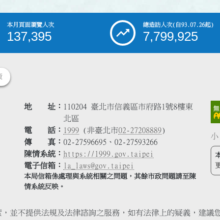
本月頁面瀏覽人次
總造訪人次
(自93.07.26起)
137,395
7,799,925
策
地 址
110204 臺北市信義區市府路1號8樓東
北區
電 話
1999
(非臺北市
02-27208889
)
小
傳 真
02-27596695、02-27593266
陳情系統
https://1999.gov.taipei
電子信箱
la_laws@gov.taipei
本局信箱係處理與系統相關之問題，其餘市政問題請至陳
情系統反映。
索，並不提供法規及法律諮詢之服務，如有法律上的疑義，建議