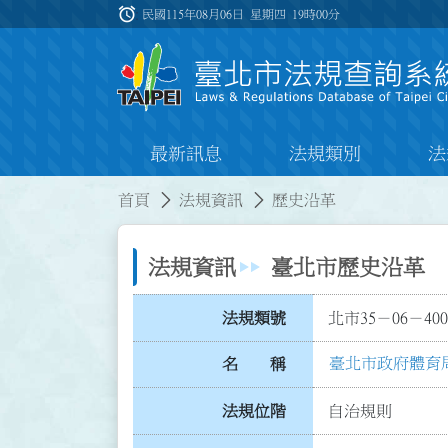
跳到主要內容
alarm
:::
民國115年08月06日 星期四
19時00分
最新訊息
法規類別
法
:::
:::
首頁
法規資訊
歷史沿革
法規資訊
臺北市歷史沿革
法規類號
北市35－06－400
臺北市政府體育
名 稱
法規位階
自治規則