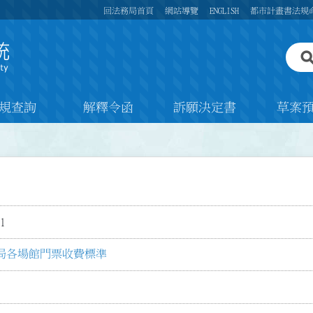
回法務局首頁
網站導覽
ENGLISH
都市計畫書法規
規查詢
解釋令函
訴願決定書
草案
1
局各場館門票收費標準