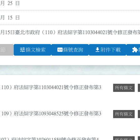
 月 25 日
 月 15 日
0月15日臺北市政府（110）府法綜字第1103044021號令修正
tune
pin
file_download
extension
章節
條文檢索
條號查詢
附件下載
110）府法綜字第1103044021號令修正發布第3
所有條文
109）府法綜字第1093048525號令修正發布第3
所有條文
07）府法綜字第1076011559號令修正發布第4