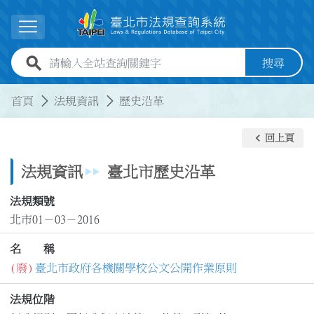
跳到主要內容
展開選單
全站查詢關鍵字欄位
搜尋
:::
:::
首頁
法規資訊
歷史沿革
keyboard_arrow_left
回上頁
法規資訊
臺北市歷史沿革
法規類號
北市01－03－2016
名 稱
(廢)
臺北市政府各機關學校公文公開作業原則
法規位階