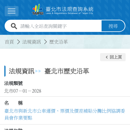
跳到主要內容
展開選單
全站查詢關鍵字欄位
搜尋
:::
:::
首頁
法規資訊
歷史沿革
keyboard_arrow_left
回上頁
法規資訊
臺北市歷史沿革
法規類號
北市07－01－2028
名 稱
臺北市與新北市公車運價、票價及價差補貼分攤比例協調委
員會作業要點