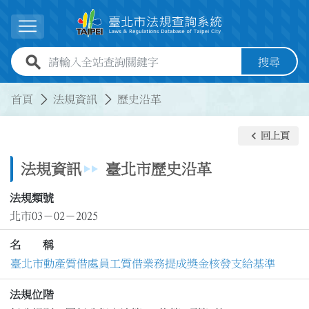
跳到主要內容
展開選單
全站查詢關鍵字欄位
搜尋
:::
:::
首頁
法規資訊
歷史沿革
keyboard_arrow_left
回上頁
法規資訊
臺北市歷史沿革
法規類號
北市03－02－2025
名 稱
臺北市動產質借處員工質借業務提成獎金核發支給基準
法規位階