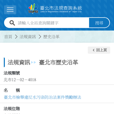
跳到主要內容
展開選單
全站查詢關鍵字欄位
搜尋
:::
:::
首頁
法規資訊
歷史沿革
keyboard_arrow_left
回上頁
法規資訊
臺北市歷史沿革
法規類號
北市12－02－4018
名 稱
臺北市檢舉違反水污染防治法案件獎勵辦法
法規位階