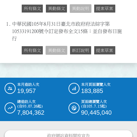
所有條文
異動條文
異動說明
提案草案
1.
中華民國105年8月31日臺北市政府府法綜字第
10533191200號令訂定發布全文15條；並自發布日施
行
所有條文
異動條文
新訂說明
提案草案
本月造訪人次
本月頁面瀏覽人次
:::
19,957
183,885
總造訪人次
頁面總瀏覽人次
(自93.07.26起)
(自105.7.15起)
7,804,362
90,445,040
政府網站資料開放宣告