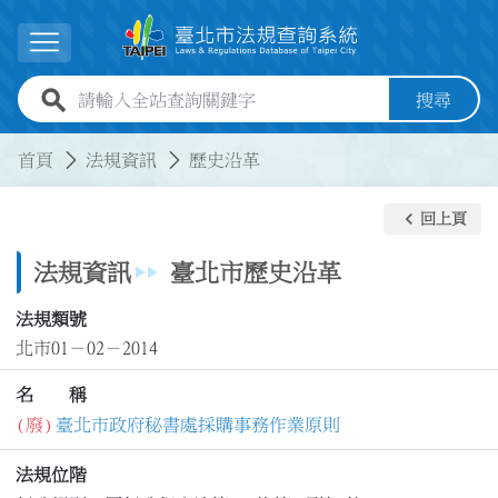
跳到主要內容
展開選單
全站查詢關鍵字欄位
搜尋
:::
:::
首頁
法規資訊
歷史沿革
keyboard_arrow_left
回上頁
法規資訊
臺北市歷史沿革
法規類號
北市01－02－2014
名 稱
(廢)
臺北市政府秘書處採購事務作業原則
法規位階