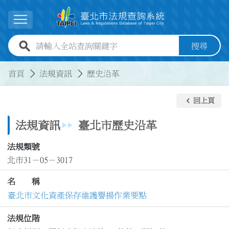
跳到主要內容
展開選單
全站查詢關鍵字欄位
搜尋
:::
:::
首頁
法規資訊
歷史沿革
keyboard_arrow_left
回上頁
法規資訊
臺北市歷史沿革
法規類號
北市31－05－3017
名 稱
臺北市文化資產保存維護譽揚作業要點
法規位階