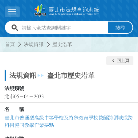
跳到主要內容
展開選單
全站查詢關鍵字欄位
搜尋
:::
:::
首頁
法規資訊
歷史沿革
keyboard_arrow_left
回上頁
法規資訊
臺北市歷史沿革
法規類號
北市05－04－2033
名 稱
臺北市普通型高級中等學校及特殊教育學校教師跨領域或跨
科目協同教學作業要點