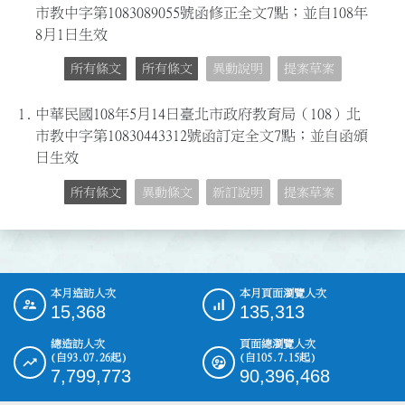
市教中字第1083089055號函修正全文7點；並自108年
8月1日生效
所有條文
所有條文
異動說明
提案草案
1.
中華民國108年5月14日臺北市政府教育局（108）北
市教中字第10830443312號函訂定全文7點；並自函頒
日生效
所有條文
異動條文
新訂說明
提案草案
本月造訪人次
本月頁面瀏覽人次
:::
15,368
135,313
總造訪人次
頁面總瀏覽人次
(自93.07.26起)
(自105.7.15起)
7,799,773
90,396,468