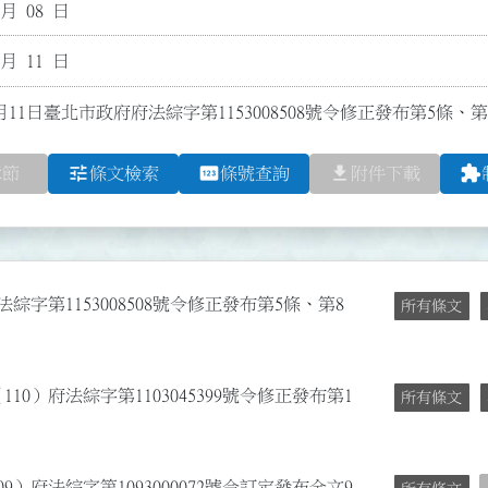
 月 08 日
 月 11 日
月11日臺北市政府府法綜字第1153008508號令修正發布第5條、
tune
pin
file_download
extension
章節
條文檢索
條號查詢
附件下載
綜字第1153008508號令修正發布第5條、第8
所有條文
110）府法綜字第1103045399號令修正發布第1
所有條文
9）府法綜字第1093000072號令訂定發布全文9