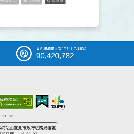
異動條文
新訂說明
提案草案
頁面總瀏覽人次
(自105.7.15起)
90,420,782
中
大
本網站由臺北市政府法務局維護