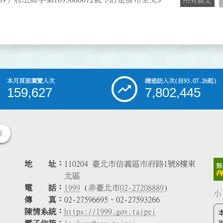
所有條文
本月頁面瀏覽人次
總造訪人次
(自93.07.26起)
159,627
7,802,445
策
地 址
110204 臺北市信義區市府路1號8樓東
北區
電 話
1999
(非臺北市
02-27208889
)
小
傳 真
02-27596695、02-27593266
陳情系統
https://1999.gov.taipei