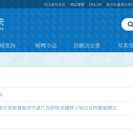
回法務局首頁
網站導覽
ENGLISH
都市計畫書法規
規查詢
解釋令函
訴願決定書
草案
1
都市更新實施者申請代為拆除或遷移土地改良物實施辦法