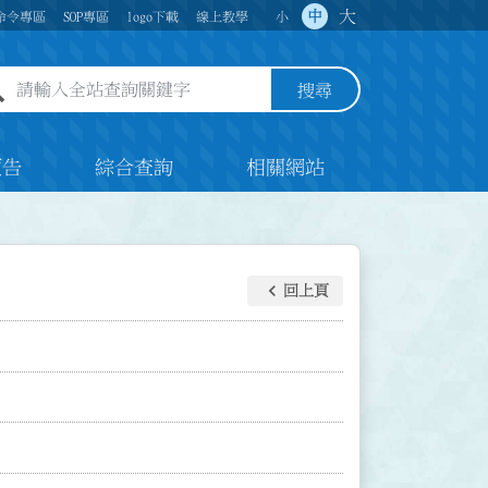
大
中
命令專區
SOP專區
logo下載
線上教學
小
全站查詢關鍵字欄位
搜尋
預告
綜合查詢
相關網站
keyboard_arrow_left
回上頁