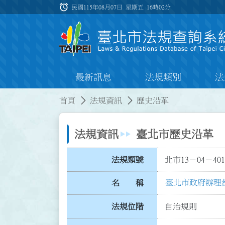
跳到主要內容
alarm
:::
民國115年08月07日 星期五
16時02分
最新訊息
法規類別
法
:::
:::
首頁
法規資訊
歷史沿革
法規資訊
臺北市歷史沿革
法規類號
北市13－04－401
臺北市政府辦理
名 稱
法規位階
自治規則