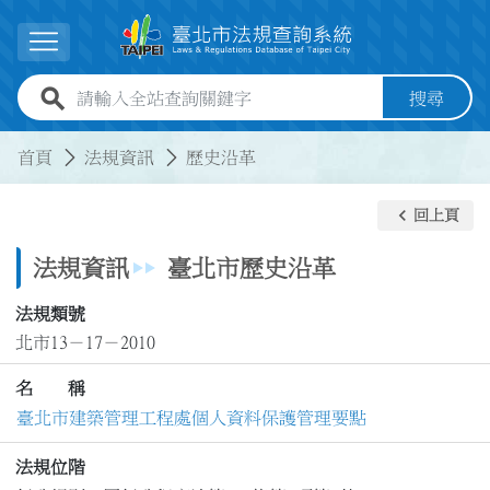
跳到主要內容
展開選單
全站查詢關鍵字欄位
搜尋
:::
:::
首頁
法規資訊
歷史沿革
keyboard_arrow_left
回上頁
法規資訊
臺北市歷史沿革
法規類號
北市13－17－2010
名 稱
臺北市建築管理工程處個人資料保護管理要點
法規位階