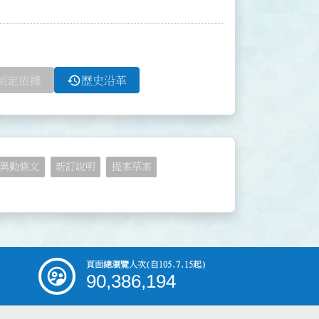
history
制定依據
歷史沿革
異動條文
新訂說明
提案草案
頁面總瀏覽人次
(自105.7.15起)
90,386,194