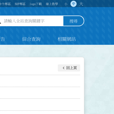
大
中
命令專區
SOP專區
logo下載
線上教學
小
全站查詢關鍵字欄位
搜尋
預告
綜合查詢
相關網站
keyboard_arrow_left
回上頁