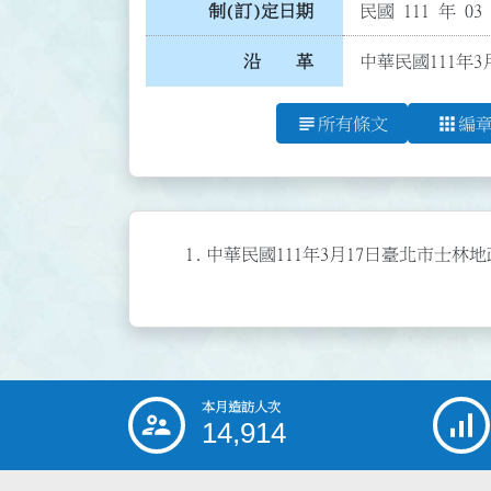
制(訂)定日期
民國 111 年 03
沿 革
中華民國111年
subject
apps
所有條文
編
1.
中華民國111年3月17日臺北市士林
本月造訪人次
:::
14,914