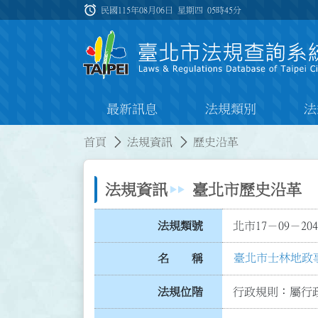
跳到主要內容
alarm
:::
民國115年08月06日 星期四
05時45分
最新訊息
法規類別
法
:::
:::
首頁
法規資訊
歷史沿革
法規資訊
臺北市歷史沿革
法規類號
北市17－09－204
臺北市士林地政
名 稱
法規位階
行政規則：屬行政