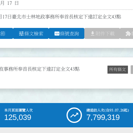
 月 17 日
3月17日臺北市士林地政事務所奉首長核定下達訂定全文43點
tune
pin
file_download
extension
章節
條文檢索
條號查詢
附件下載
地政事務所奉首長核定下達訂定全文43點
所有條文
本月頁面瀏覽人次
總造訪人次
(自93.07.26起)
125,039
7,799,319