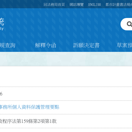
回法務局首頁
網站導覽
ENGLISH
都市計畫書法規
規查詢
解釋令函
訴願決定書
草案
6
事務所個人資料保護管理要點
程序法第159條第2項第1款