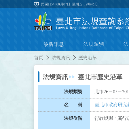
跳到主要內容
alarm
:::
民國115年08月07日 星期五
19時45分
最新訊息
法規類別
法
:::
:::
首頁
法規資訊
歷史沿革
法規資訊
臺北市歷史沿革
法規類號
北市26－05－201
臺北市政府研究
名 稱
法規位階
行政規則：屬行政