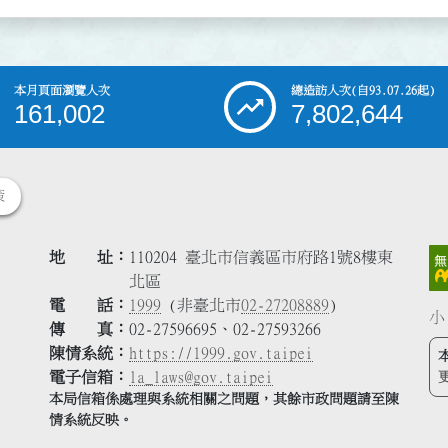
本月頁面瀏覽人次
總造訪人次
(自93.07.26起)
161,002
7,802,644
策
地 址
110204 臺北市信義區市府路1號8樓東
北區
電 話
1999
(非臺北市
02-27208889
)
小
傳 真
02-27596695、02-27593266
陳情系統
https://1999.gov.taipei
電子信箱
la_laws@gov.taipei
本局信箱係處理與系統相關之問題，其餘市政問題請至陳
情系統反映。