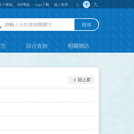
大
中
命令專區
SOP專區
logo下載
線上教學
小
全站查詢關鍵字欄位
搜尋
預告
綜合查詢
相關網站
keyboard_arrow_left
回上頁