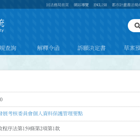
回法務局首頁
網站導覽
ENGLISH
都市計畫書法規
規查詢
解釋令函
訴願決定書
草案
0
發展考核委員會個人資料保護管理要點
程序法第159條第2項第1款