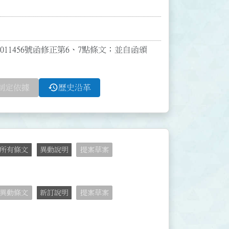
011456號函修正第6、7點條文；並自函頒
history
制定依據
歷史沿革
所有條文
異動說明
提案草案
異動條文
新訂說明
提案草案