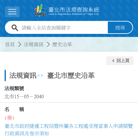
跳到主要內容
展開選單
全站查詢關鍵字欄位
搜尋
:::
:::
首頁
法規資訊
歷史沿革
keyboard_arrow_left
回上頁
法規資訊
臺北市歷史沿革
法規類號
北市15－05－2040
名 稱
(廢)
臺北市政府捷運工程局暨所屬各工程處受理當事人申請閱覽
行政資訊及卷宗須知