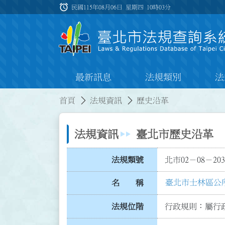
跳到主要內容
alarm
:::
民國115年08月06日 星期四
10時03分
最新訊息
法規類別
法
:::
:::
首頁
法規資訊
歷史沿革
法規資訊
臺北市歷史沿革
法規類號
北市02－08－203
臺北市士林區公
名 稱
法規位階
行政規則：屬行政