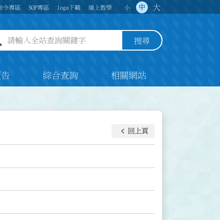
大
中
命令專區
SOP專區
logo下載
線上教學
小
全站查詢關鍵字欄位
搜尋
預告
綜合查詢
相關網站
keyboard_arrow_left
回上頁