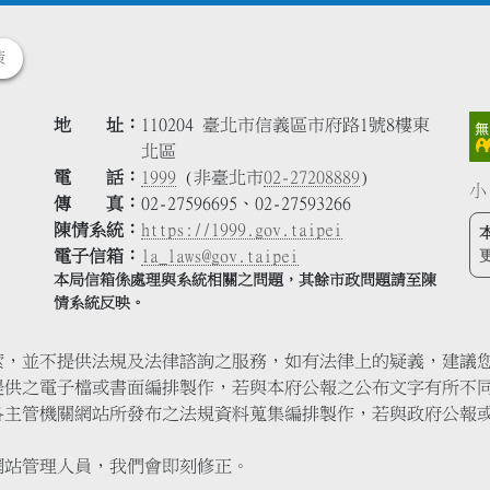
策
地 址
110204 臺北市信義區市府路1號8樓東
北區
電 話
1999
(非臺北市
02-27208889
)
小
傳 真
02-27596695、02-27593266
陳情系統
https://1999.gov.taipei
電子信箱
la_laws@gov.taipei
本局信箱係處理與系統相關之問題，其餘市政問題請至陳
情系統反映。
索，並不提供法規及法律諮詢之服務，如有法律上的疑義，建議
提供之電子檔或書面編排製作，若與本府公報之公布文字有所不
各主管機關網站所發布之法規資料蒐集編排製作，若與政府公報
網站管理人員，我們會即刻修正。