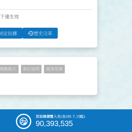
件下達生效
history
制定依據
歷史沿革
異動條文
新訂說明
提案草案
頁面總瀏覽人次
(自105.7.15起)
90,393,535