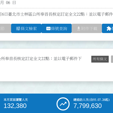
 月 06 日
6月6日臺北市士林區公所奉首長核定訂定全文22點；並以電子郵
tune
pin
file_download
extension
章節
條文檢索
條號查詢
附件下載
區公所奉首長核定訂定全文22點；並以電子郵件下
所有條文
本月頁面瀏覽人次
總造訪人次
(自93.07.26起)
132,380
7,799,630