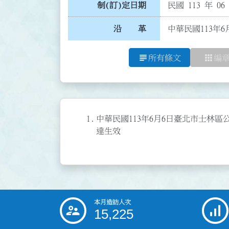
制(訂)定日期
民國 113 年 06
沿 革
中華民國113年
subject
apps
所有條文
編
1.
中華民國113年6月6日臺北市士林
達生效
本月造訪人次
:::
15,225