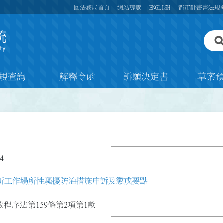
回法務局首頁
網站導覽
ENGLISH
都市計畫書法規
規查詢
解釋令函
訴願決定書
草案
4
所工作場所性騷擾防治措施申訴及懲戒要點
程序法第159條第2項第1款