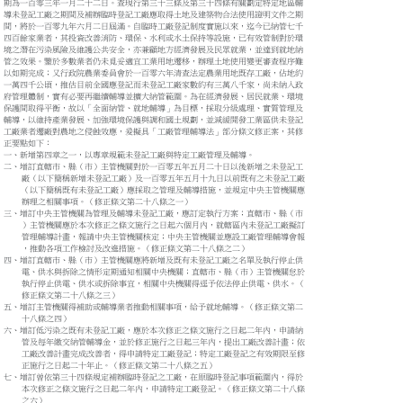
期為一百零三年一月二十二日。查現行第三十三條及第三十四條有關劃定特定地區輔

導未登記工廠之期間及補辦臨時登記工廠應取得土地及建築物合法使用證明文件之期

間，將於一百零九年六月二日屆滿。自臨時工廠登記制度實施以來，迄今已納管七千

四百餘家業者，其投資改善消防、環保、水利或水土保持等設施，已有效管制對於環

境之潛在污染風險及維護公共安全，亦兼顧地方經濟發展及民眾就業，並達到就地納

管之效果。鑒於多數業者仍未覓妥適宜工業用地遷移，辦理土地使用變更審查程序難

以如期完成；又行政院農業委員會於一百零六年清查法定農業用地既存工廠，佔地約

一萬四千公頃，推估目前全國應登記而未登記工廠家數約有三萬八千家，尚未納入政

府管理體制，實有必要再繼續輔導並擴大納管範圍。為在經濟發展、居民就業、環境

保護間取得平衡，故以「全面納管、就地輔導」為目標，採取分級處理、實質管理及

輔導，以維持產業發展、加強環境保護與調和國土規劃，並減緩開發工業區供未登記

工廠業者遷廠對農地之侵蝕效應，爰擬具「工廠管理輔導法」部分條文修正案，其修

正要點如下：

一、新增第四章之一，以專章規範未登記工廠與特定工廠管理及輔導。

二、增訂直轄市、縣（市）主管機關對於一百零五年五月二十日以後新增之未登記工

    廠（以下簡稱新增未登記工廠）及一百零五年五月十九日以前既有之未登記工廠

    （以下簡稱既有未登記工廠）應採取之管理及輔導措施，並規定中央主管機關應

    辦理之相關事項。（修正條文第二十八條之一）

三、增訂中央主管機關為管理及輔導未登記工廠，應訂定執行方案；直轄市、縣（市

    ）主管機關應於本次修正之條文施行之日起六個月內，就轄區內未登記工廠擬訂

    管理輔導計畫，報請中央主管機關核定；中央主管機關並應設工廠管理輔導會報

    ，推動各項工作檢討及改進措施。（修正條文第二十八條之二）

四、增訂直轄市、縣（市）主管機關應將新增及既有未登記工廠之名單及執行停止供

    電、供水與拆除之情形定期通知相關中央機關；直轄市、縣（市）主管機關怠於

    執行停止供電、供水或拆除事宜，相關中央機關得逕予依法停止供電、供水。（

    修正條文第二十八條之三）

五、增訂主管機關得補助或輔導業者推動相關事項，給予就地輔導。（修正條文第二

    十八條之四）

六、增訂低污染之既有未登記工廠，應於本次修正之條文施行之日起二年內，申請納

    管及每年繳交納管輔導金，並於修正施行之日起三年內，提出工廠改善計畫；依

    工廠改善計畫完成改善者，得申請特定工廠登記；特定工廠登記之有效期限至修

    正施行之日起二十年止。（修正條文第二十八條之五）

七、增訂曾依第三十四條規定補辦臨時登記之工廠，在原臨時登記事項範圍內，得於

    本次修正之條文施行之日起二年內，申請特定工廠登記。（修正條文第二十八條

    之六）
