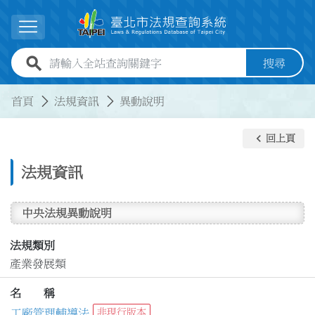
跳到主要內容
展開選單
全站查詢關鍵字欄位
搜尋
:::
:::
首頁
法規資訊
異動說明
keyboard_arrow_left
回上頁
法規資訊
中央法規異動說明
法規類別
產業發展類
名 稱
工廠管理輔導法
非現行版本