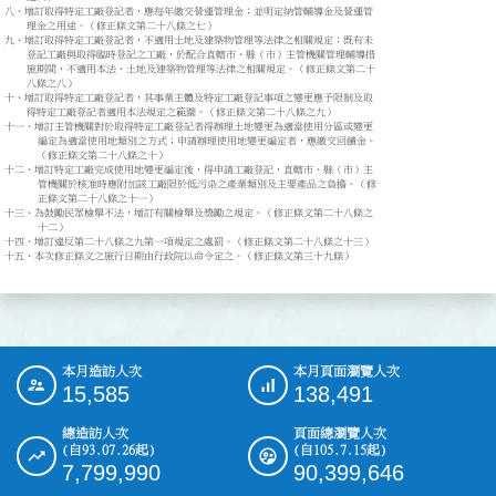
八、增訂取得特定工廠登記者，應每年繳交營運管理金；並明定納管輔導金及營運管

    理金之用途。（修正條文第二十八條之七）

九、增訂取得特定工廠登記者，不適用土地及建築物管理等法律之相關規定；既有未

    登記工廠與取得臨時登記之工廠，於配合直轄市、縣（市）主管機關管理輔導措

    施期間，不適用本法、土地及建築物管理等法律之相關規定。（修正條文第二十

    八條之八）

十、增訂取得特定工廠登記者，其事業主體及特定工廠登記事項之變更應予限制及取

    得特定工廠登記者適用本法規定之範圍。（修正條文第二十八條之九）

十一、增訂主管機關對於取得特定工廠登記者得辦理土地變更為適當使用分區或變更

      編定為適當使用地類別之方式；申請辦理使用地變更編定者，應繳交回饋金。

      （修正條文第二十八條之十）

十二、增訂特定工廠完成使用地變更編定後，得申請工廠登記，直轄市、縣（市）主

      管機關於核准時應附加該工廠限於低污染之產業類別及主要產品之負擔。（修

      正條文第二十八條之十一）

十三、為鼓勵民眾檢舉不法，增訂有關檢舉及獎勵之規定。（修正條文第二十八條之

      十二）

十四、增訂違反第二十八條之九第一項規定之處罰。（修正條文第二十八條之十三）

十五、本次修正條文之施行日期由行政院以命令定之。（修正條文第三十九條）
本月造訪人次
本月頁面瀏覽人次
:::
15,585
138,491
總造訪人次
頁面總瀏覽人次
(自93.07.26起)
(自105.7.15起)
7,799,990
90,399,646