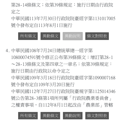
第28-14條條文；依第39條規定：施行日期由行政院
定之
中華民國113年7月30日行政院院臺經字第1131017005
號令發布定自113年8月1日施行
所有條文
異動條文
異動說明
條文對照表
4.
中華民國108年7月24日總統華總一經字第
10800074591號令修正公布第39條條文；增訂第28-1
～28-13條條文及第四章之一章名；依第39條規定：
施行日期由行政院以命令定之
中華民國109年3月18日行政院院臺經字第1090007168
號令發布定自109年3月20日施行
中華民國112年7月27日行政院院臺規字第1125014346
號公告第28-3條第1項所列屬「行政院農業委員會」
之權責事項，自112年8月1日起改由「農業部」管轄
所有條文
異動條文
異動說明
條文對照表