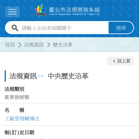
跳到主要內容
展開選單
全站查詢關鍵字欄位
搜尋
:::
:::
首頁
法規資訊
歷史沿革
keyboard_arrow_left
回上頁
法規資訊
中央歷史沿革
法規類別
產業發展類
名 稱
工廠管理輔導法
制(訂)定日期