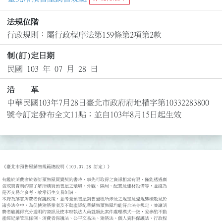
法規位階
行政規則：屬行政程序法第159條第2項第2款
制(訂)定日期
民國 103 年 07 月 28 日
沿 革
中華民國103年7月28日臺北市政府府地權字第10332283800
號令訂定發布全文11點；並自103年8月15日起生效
《臺北巿預售屋銷售規範總說明（103.07.28 訂定）》

有鑑於消費者於簽訂預售屋買賣契約書時，事先可取得之資訊相當有限，僅能透過廣

告或買賣契約書了解所購買預售屋之環境、外觀、隔局、配置及建材設備等，並據為

是否交易之參考，故常衍生交易糾紛。

本府為落實消費者保護政策，並考量預售屋銷售過程所涉及之規定及違規態樣散見於

諸多法令中，為促使建築業者及不動產經紀業銷售預售屋均能符合法令規定，並讓消

費者能獲得充分透明的資訊及使本府執法人員就類此案件處理模式一致，爰參酌不動

產經紀業管理條例、消費者保護法、公平交易法、建築法、個人資料保護法、行政程
