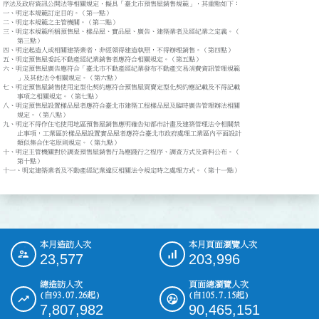
序法及政府資訊公開法等相關規定，擬具「臺北巿預售屋銷售規範」，其重點如下：

一、明定本規範訂定目的。（第一點）

二、明定本規範之主管機關。（第二點）

三、明定本規範所稱預售屋、樣品屋、實品屋、廣告、建築業者及經紀業之定義。（

    第三點）

四、明定起造人或相關建築業者，非經領得建造執照，不得辦理銷售。（第四點）

五、明定預售屋委託不動產經紀業銷售者應符合相關規定。（第五點）

六、明定預售屋廣告應符合「臺北巿不動產經紀業發布不動產交易消費資訊管理規範

    」及其他法令相關規定。（第六點）

七、明定預售屋銷售使用定型化契約應符合預售屋買賣定型化契約應記載及不得記載

    事項之相關規定。（第七點）

八、明定預售屋設置樣品屋者應符合臺北市建築工程樣品屋及臨時廣告管理辦法相關

    規定。（第八點）

九、明定不得作住宅使用地區預售屋銷售應明確告知都市計畫及建築管理法令相關禁

    止事項，工業區於樣品屋設置實品屋者應符合臺北市政府處理工業區內平面設計

    類似集合住宅原則規定。（第九點）

十、明定主管機關對於調查預售屋銷售行為應踐行之程序、調查方式及資料公布。（

    第十點）

十一、明定建築業者及不動產經紀業違反相關法令規定時之處理方式。（第十一點）
本月造訪人次
本月頁面瀏覽人次
:::
23,577
203,996
總造訪人次
頁面總瀏覽人次
(自93.07.26起)
(自105.7.15起)
7,807,982
90,465,151