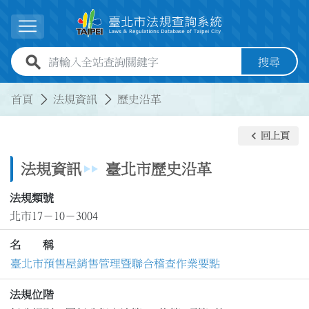
跳到主要內容
展開選單
全站查詢關鍵字欄位
搜尋
:::
:::
首頁
法規資訊
歷史沿革
keyboard_arrow_left
回上頁
法規資訊
臺北市歷史沿革
法規類號
北市17－10－3004
名 稱
臺北市預售屋銷售管理暨聯合稽查作業要點
法規位階