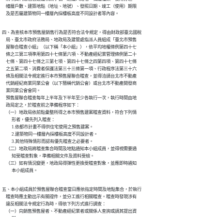
    幢層戶數、建築地點（地址、地號）、發照日期、竣工（使用）期限

    及是否屬建築物同一樓層內採樓板高度不同設計者等內容。
四、為查核本市預售屋銷售行為是否符合法令規定，得由財政部臺北國稅

    局、臺北市政府法務局、地政局及建管處指派人員組成「臺北市預售

    屋聯合稽查小組」（以下稱「本小組」），依平均地權條例第四十七

    條之三第三項準用第四十七條第六項、不動產經紀業管理條例第二十

    七條、第四十七條之三第七項、第四十七條之四第四項、第四十七條

    之五第二項、消費者保護法第三十三條第一項、行政程序法第三十六

    條及相關法令規定進行本市預售屋聯合稽查，並得洽請台北市不動產

    代銷經紀商業同業公會（以下簡稱代銷公會）或台北市不動產開發商

    業同業公會會同。

    預售屋聯合稽查每年上半年及下半年至少各執行一次，執行時間由地

    政局定之，於稽查前之準備程序如下：

    （一）地政局依前點彙整所得之本市預售建案稽查資料，符合下列情

          形者，優先列入稽查：

          1.依都市計畫不得供住宅使用之預售建案。

          2.建築物同一樓層內採樓板高度不同設計者。

          3.其他特殊情形而認有優先稽查之必要者。

    （二）地政局將稽查集合時間及地點通知本小組成員，並得視需要通

          知受稽查對象，準備相關文件及資料受檢。

    （三）如有情況變更，地政局得彈性更換受稽查對象，並應即時通知

          本小組成員。
五、本小組成員於預售屋聯合稽查當日應依指定時間及地點集合，於執行

    稽查時應主動出示有關證件，並分工進行相關稽查。稽查時發現涉有

    違反相關法令規定行為時，得依下列方式進行調查：

    （一）向銷售預售屋者、不動產經紀業者或關係人查詢或請其提出資
