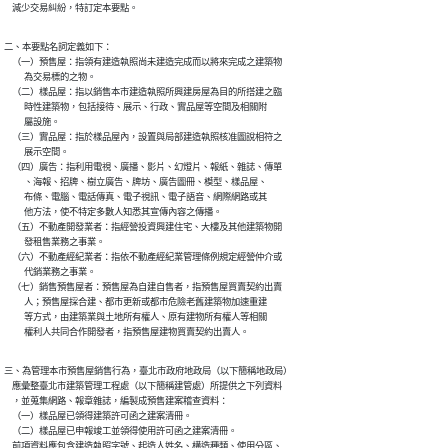
    減少交易糾紛，特訂定本要點。
二、本要點名詞定義如下：

    （一）預售屋：指領有建造執照尚未建造完成而以將來完成之建築物

          為交易標的之物。

    （二）樣品屋：指以銷售本市建造執照所興建房屋為目的所搭建之臨

          時性建築物，包括接待、展示、行政、實品屋等空間及相關附

          屬設施。

    （三）實品屋：指於樣品屋內，設置與局部建造執照核准圖說相符之

          展示空間。

    （四）廣告：指利用電視、廣播、影片、幻燈片、報紙、雜誌、傳單

          、海報、招牌、樹立廣告、牌坊、廣告圖冊、模型、樣品屋、

          布條、電腦、電話傳真、電子視訊、電子語音、網際網路或其

          他方法，使不特定多數人知悉其宣傳內容之傳播。

    （五）不動產開發業者：指經營投資興建住宅、大樓及其他建築物開

          發租售業務之事業。

    （六）不動產經紀業者：指依不動產經紀業管理條例規定經營仲介或

          代銷業務之事業。

    （七）銷售預售屋者：預售屋為自建自售者，指預售屋買賣契約出賣

          人；預售屋採合建、都市更新或都市危險老舊建築物加速重建

          等方式，由建築業與土地所有權人、原有建物所有權人等相關

          權利人共同合作開發者，指預售屋建物買賣契約出賣人。
三、為管理本市預售屋銷售行為，臺北市政府地政局（以下簡稱地政局）

    應彙整臺北市建築管理工程處（以下簡稱建管處）所提供之下列資料

    ，並蒐集網路、報章雜誌，編製成預售建案稽查資料：

    （一）樣品屋已領得建築許可函之建案清冊。

    （二）樣品屋已申報竣工並領得使用許可函之建案清冊。

    前項資料應包含建造執照字號、起造人姓名、構造種類、使用分區、
