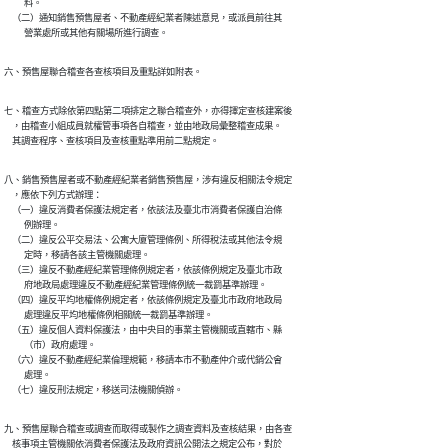
          料。

    （二）通知銷售預售屋者、不動產經紀業者陳述意見，或派員前往其

          營業處所或其他有關場所進行調查。
六、預售屋聯合稽查各查核項目及重點詳如附表。
七、稽查方式除依第四點第二項排定之聯合稽查外，亦得擇定查核建案後

    ，由稽查小組成員就權管事項各自稽查，並由地政局彙整稽查成果。

    其調查程序、查核項目及查核重點準用前二點規定。
八、銷售預售屋者或不動產經紀業者銷售預售屋，涉有違反相關法令規定

    ，應依下列方式辦理：

    （一）違反消費者保護法規定者，依該法及臺北市消費者保護自治條

          例辦理。

    （二）違反公平交易法、公寓大廈管理條例、所得稅法或其他法令規

          定時，移請各該主管機關處理。

    （三）違反不動產經紀業管理條例規定者，依該條例規定及臺北市政

          府地政局處理違反不動產經紀業管理條例統一裁罰基準辦理。

    （四）違反平均地權條例規定者，依該條例規定及臺北市政府地政局

          處理違反平均地權條例相關統一裁罰基準辦理。

    （五）違反個人資料保護法，由中央目的事業主管機關或直轄市、縣

          （市）政府處理。

    （六）違反不動產經紀業倫理規範，移請本市不動產仲介或代銷公會

          處理。

    （七）違反刑法規定，移送司法機關偵辦。
九、預售屋聯合稽查或調查而取得或製作之調查資料及查核結果，由各查

    核事項主管機關依消費者保護法及政府資訊公開法之規定公布，對於
