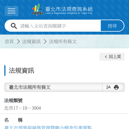
跳到主要內容
展開選單
全站查詢關鍵字欄位
搜尋
:::
:::
首頁
法規資訊
法規所有條文
keyboard_arrow_left
回上頁
法規資訊
text_rotate_vertical
print
臺北市法規所有條文
法規類號
北市17－10－3004
名 稱
臺北市預售屋銷售管理暨聯合稽查作業要點