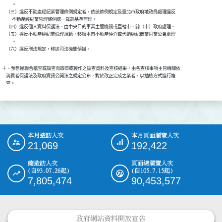
          。

    （三）違反不動產經紀業管理條例規定者，依該條例規定及臺北市政府地政局處理違反

          不動產經紀業管理條例統一裁罰基準辦理。

    （四）違反個人資料保護法，由中央目的事業主管機關或直轄市、縣（市）政府處理。

    （五）違反不動產經紀業倫理規範，移請本市不動產仲介或代銷經紀商業同業公會處理

          。

    （六）違反刑法規定，移送司法機關偵辦。
十、預售屋聯合稽查或調查而取得或製作之調查資料及查核結果，由各查核事項主管機關依

    消費者保護法及政府資訊公開法之規定公布，對於改正完成之業者，以抽檢方式進行複

    查。
本月造訪人次
本月頁面瀏覽人次
:::
21,069
192,422
總造訪人次
頁面總瀏覽人次
(自93.07.26起)
(自105.7.15起)
7,805,474
90,453,577
政府網站資料開放宣告