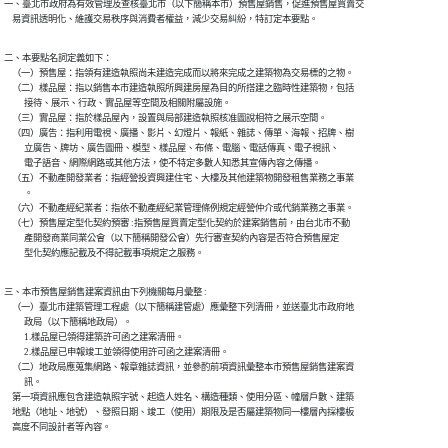
一、臺北市政府為有效管理及查核臺北市（以下簡稱本市）預售屋銷售，促進預售屋買賣交

    易資訊透明化、維護交易秩序與消費者權益，減少交易糾紛，特訂定本要點。
二、本要點名詞定義如下：

    （一）預售屋：指領有建造執照尚未建造完成而以將來完成之建築物為交易標的之物。

    （二）樣品屋：指以銷售本市建造執照所興建房屋為目的所搭建之臨時性建築物，包括

          接待、展示、行政、實品屋等空間及相關附屬設施。

    （三）實品屋：指於樣品屋內，設置與局部建造執照核准圖說相符之展示空間。

    （四）廣告：指利用電視、廣播、影片、幻燈片、報紙、雜誌、傳單、海報、招牌、樹

          立廣告、牌坊、廣告圖冊、模型、樣品屋、布條、電腦、電話傳真、電子視訊、

          電子語音、網際網路或其他方法，使不特定多數人知悉其宣傳內容之傳播。

    （五）不動產開發業者：指經營投資興建住宅、大樓及其他建築物開發租售業務之事業

          。

    （六）不動產經紀業者：指依不動產經紀業管理條例規定經營仲介或代銷業務之事業。

    （七）預售屋定型化契約預審 :指預售屋買賣定型化契約於建案銷售前，由台北市不動

          產開發商業同業公會（以下簡稱開發公會）先行審查契約內容是否符合預售屋定

          型化契約應記載及不得記載事項規定之服務。
三、本市預售屋銷售建案資訊由下列機關每月彙整 :

    （一）臺北市建築管理工程處（以下簡稱建管處）應彙整下列清冊，並送臺北市政府地

          政局（以下簡稱地政局）。

          1.樣品屋已領得建築許可函之建案清冊。

          2.樣品屋已申報竣工並領得使用許可函之建案清冊。

    （二）地政局應蒐集網路、報章雜誌資訊，並參酌前項資訊彙整本市預售屋銷售建案資

          訊。

    第一項資訊應包含建造執照字號、起造人姓名、構造種類、使用分區、幢層戶數、建築

    地點（地址、地號）、發照日期、竣工（使用）期限及是否屬建築物同一樓層內採樓板

    高度不同設計者等內容。