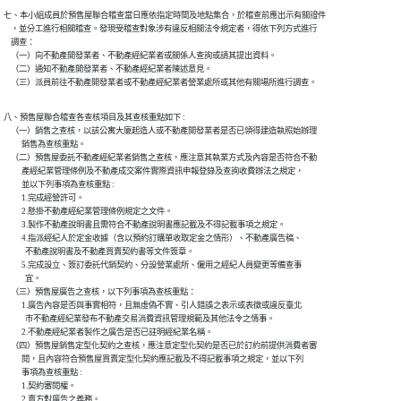
七、本小組成員於預售屋聯合稽查當日應依指定時間及地點集合，於稽查前應出示有關證件

    ，並分工進行相關稽查。發現受稽查對象涉有違反相關法令規定者，得依下列方式進行

    調查：

    （一）向不動產開發業者、不動產經紀業者或關係人查詢或請其提出資料。

    （二）通知不動產開發業者、不動產經紀業者陳述意見。

    （三）派員前往不動產開發業者或不動產經紀業者營業處所或其他有關場所進行調查。
八、預售屋聯合稽查各查核項目及其查核重點如下 :

    （一）銷售之查核，以該公寓大廈起造人或不動產開發業者是否已領得建造執照始辦理

          銷售為查核重點。

    （二）預售屋委託不動產經紀業者銷售之查核，應注意其執業方式及內容是否符合不動

          產經紀業管理條例及不動產成交案件實際資訊申報登錄及查詢收費辦法之規定，

          並以下列事項為查核重點 :

          1.完成經營許可。

          2.懸掛不動產經紀業管理條例規定之文件。

          3.製作不動產說明書且需符合不動產說明書應記載及不得記載事項之規定。

          4.指派經紀人於定金收據（含以預約訂購單收取定金之情形）、不動產廣告稿、

            不動產說明書及不動產買賣契約書等文件簽章。

          5.完成設立、簽訂委託代銷契約、分設營業處所、僱用之經紀人員變更等備查事

            宜。

    （三）預售屋廣告之查核，以下列事項為查核重點：

          1.廣告內容是否與事實相符，且無虛偽不實、引人錯誤之表示或表徵或違反臺北

            巿不動產經紀業發布不動產交易消費資訊管理規範及其他法令之情事。

          2.不動產經紀業者製作之廣告是否已註明經紀業名稱。

    （四）預售屋銷售定型化契約之查核，應注意定型化契約是否已於訂約前提供消費者審

          閱，且內容符合預售屋買賣定型化契約應記載及不得記載事項之規定，並以下列

          事項為查核重點 :

          1.契約審閱權。

          2.賣方對廣告之義務。
