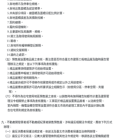
          3.房地標示及停車位規格。

          4.房地出售面積及認定標準。

          5.共有部分項目、總面積及面積分配比例計算。

          6.房地面積誤差及其價款找補。

          7.契約總價。

          8.履約保證機制。

          9.主要建材及其廠牌、規格。

         10.開工及取得使用執照期限。

         11.驗收。

         12.房地所有權移轉登記期限。

         13.通知交屋期限。

         14.違約之處罰。

    （五）預售屋設置樣品屋之查核，應注意是否符合臺北市建築工程樣品屋及臨時廣告管

          理辦法之規定，並以下列事項為查核重點 :

          1.樣品屋應領得建築許可函始得設置。

          2.樣品屋應申報竣工領得使用許可函始得使用。

          3.樣品屋應於使用期限內。

          4.樣品屋非經許可不得移作他案使用或作規定以外之用途使用。

          5.樣品屋應依建築許可函內所要求設立相關告示（如使用分區、停車空間、夾層

            等）。

    （六）不得作為住宅使用地區預售屋之查核，以銷售時有無明確告知都市計畫及建築管

          理法令相關禁止事項為查核重點。工業區於樣品屋設置實品屋者，以浴廁空間、

          室內隔間、機電設備空間等設置須符合臺北市政府處理工業區內平面設計類似集

          合住宅原則規定為查核重點。
九、不動產開發業者或不動產經紀業者銷售預售屋，涉有違反相關法令規定，應依下列方式

    辦理：

    （一）違反消費者保護法規定者，依該法及臺北市消費者保護自治條例辦理。

    （二）違反公平交易法、公寓大廈管理條例或其他法令規定時，移請各該主管機關處理
