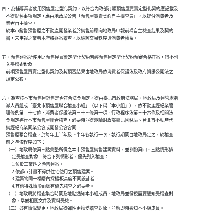
四、為輔導業者使用預售屋定型化契約，以符合內政部訂頒預售屋買賣定型化契約應記載及

    不得記載事項規定，應由地政局公告「預售屋買賣契約自主檢查表」，以提供消費者及

    業者自主檢查。

    於本市銷售預售屋之不動產開發業者於銷售前應向地政局申報前項自主檢查結果及契約

    書，未申報之業者本府將逐案稽查，以維護交易秩序與消費者權益。
五、預售建案所使用之預售屋買賣定型化契約若經預售屋定型化契約預審合格在案，得不列

    入受稽查對象。

    前項預售屋買賣定型化契約及其預審結果由地政局依消費者保護法及政府資訊公開法之

    規定公布。
六、為查核本市預售屋銷售是否符合法令規定，得由臺北市政府法務局、地政局及建管處指

    派人員組成「臺北市預售屋聯合稽查小組」（以下稱「本小組」），依不動產經紀業管

    理條例第二十七條、消費者保護法第三十三條第一項、行政程序法第三十六條及相關法

    令規定進行本市預售屋聯合稽查，必要時並得邀請財政部臺北國稅局、台北市不動產代

    銷經紀商業同業公會或開發公會會同。

    預售屋聯合稽查，於每年上半年及下半年各執行一次，執行期間由地政局定之，於稽查

    前之準備程序如下：

    （一）地政局依第三點彙整所得之本市預售屋銷售建案資料，並參酌第四、五點情形排

          定受稽查對象。符合下列情形者，優先列入稽查：

          1.位於工業區之預售建案。

          2.依都市計畫不得供住宅使用之預售建案。

          3.建築物同一樓層內採樓板高度不同設計者。

          4.其他特殊情形而認有優先稽查之必要者。

    （二）地政局將稽查集合時間及地點通知本小組成員，地政局並得視需要通知受稽查對

          象，準備相關文件及資料受檢。

    （三）如有情況變更，地政局得彈性更換受稽查對象，並應即時通知本小組成員。