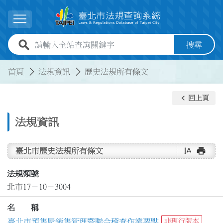
跳到主要內容
展開選單
全站查詢關鍵字欄位
搜尋
:::
:::
首頁
法規資訊
歷史法規所有條文
keyboard_arrow_left
回上頁
法規資訊
text_rotate_vertical
print
臺北市歷史法規所有條文
法規類號
北市17－10－3004
名 稱
臺北市預售屋銷售管理暨聯合稽查作業要點
非現行版本