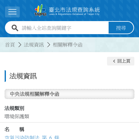
跳到主要內容
展開選單
全站查詢關鍵字欄位
搜尋
:::
:::
首頁
法規資訊
相關解釋令函
keyboard_arrow_left
回上頁
法規資訊
中央法規相關解釋令函
法規類別
環境保護類
名 稱
空氣污染防制法 第 6 條