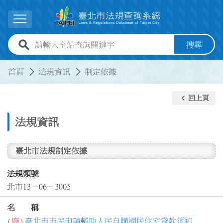
跳到主要內容
展開選單
全站查詢關鍵字欄位
搜尋
:::
:::
首頁
法規資訊
制定依據
keyboard_arrow_left
回上頁
法規資訊
臺北市法規制定依據
法規類號
北市13－06－3005
名 稱
(廢)
臺北市市民申請輔助人民自購國民住宅貸款須知