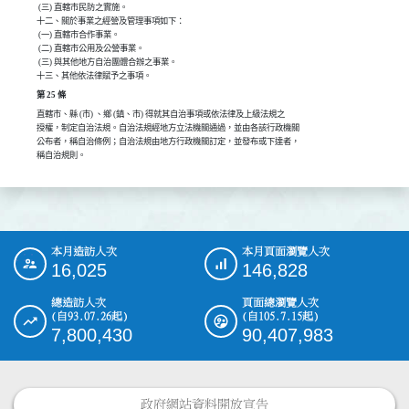
 (三) 直轄市民防之實施。

十二、關於事業之經營及管理事項如下：

 (一) 直轄市合作事業。

 (二) 直轄市公用及公營事業。

 (三) 與其他地方自治團體合辦之事業。

十三、其他依法律賦予之事項。
第 25 條
直轄市、縣 (市) 、鄉 (鎮、市) 得就其自治事項或依法律及上級法規之

授權，制定自治法規。自治法規經地方立法機關通過，並由各該行政機關

公布者，稱自治條例；自治法規由地方行政機關訂定，並發布或下達者，

稱自治規則。
本月造訪人次
本月頁面瀏覽人次
:::
16,025
146,828
總造訪人次
頁面總瀏覽人次
(自93.07.26起)
(自105.7.15起)
7,800,430
90,407,983
政府網站資料開放宣告