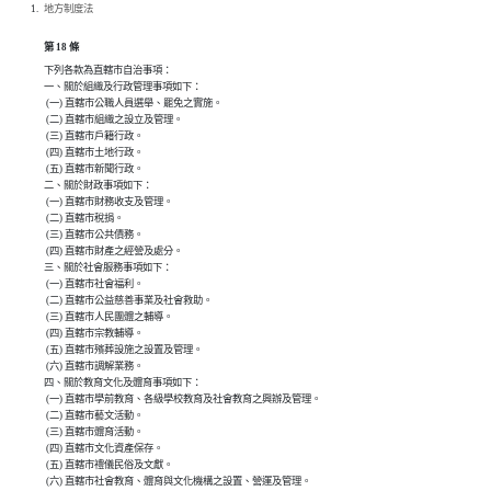
地方制度法
第 18 條
下列各款為直轄市自治事項：

一、關於組織及行政管理事項如下：

 (一) 直轄市公職人員選舉、罷免之實施。

 (二) 直轄市組織之設立及管理。

 (三) 直轄市戶籍行政。

 (四) 直轄市土地行政。

 (五) 直轄市新聞行政。

二、關於財政事項如下：

 (一) 直轄市財務收支及管理。

 (二) 直轄市稅捐。

 (三) 直轄市公共債務。

 (四) 直轄市財產之經營及處分。

三、關於社會服務事項如下：

 (一) 直轄市社會福利。

 (二) 直轄市公益慈善事業及社會救助。

 (三) 直轄市人民團體之輔導。

 (四) 直轄市宗教輔導。

 (五) 直轄市殯葬設施之設置及管理。

 (六) 直轄市調解業務。

四、關於教育文化及體育事項如下：

 (一) 直轄市學前教育、各級學校教育及社會教育之興辦及管理。

 (二) 直轄市藝文活動。

 (三) 直轄市體育活動。

 (四) 直轄市文化資產保存。

 (五) 直轄市禮儀民俗及文獻。

 (六) 直轄市社會教育、體育與文化機構之設置、營運及管理。
