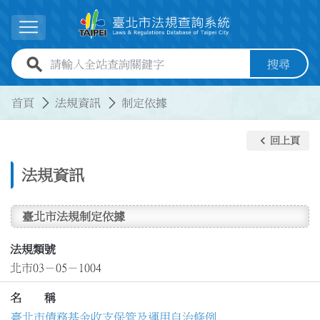
跳到主要內容
展開選單
全站查詢關鍵字欄位
搜尋
:::
:::
首頁
法規資訊
制定依據
keyboard_arrow_left
回上頁
法規資訊
臺北市法規制定依據
法規類號
北市03－05－1004
名 稱
臺北市債務基金收支保管及運用自治條例