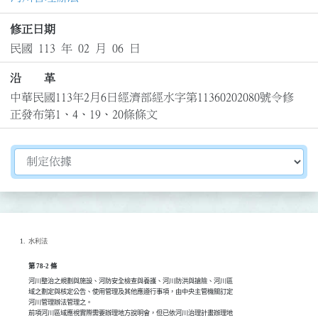
修正日期
民國 113 年 02 月 06 日
沿 革
中華民國113年2月6日經濟部經水字第11360202080號令修
正發布第1、4、19、20條條文
切換選擇法規資訊內容
水利法
第 78-2 條
河川整治之規劃與施設、河防安全檢查與養護、河川防洪與搶險、河川區

域之劃定與核定公告、使用管理及其他應遵行事項，由中央主管機關訂定

河川管理辦法管理之。

前項河川區域應視實際需要辦理地方說明會，但已依河川治理計畫辦理地
