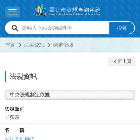
跳到主要內容
展開選單
全站查詢關鍵字欄位
搜尋
:::
:::
首頁
法規資訊
制定依據
keyboard_arrow_left
回上頁
法規資訊
中央法規制定依據
法規類別
工務類
名 稱
河川管理辦法