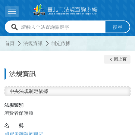
跳到主要內容
展開選單
全站查詢關鍵字欄位
搜尋
:::
:::
首頁
法規資訊
制定依據
keyboard_arrow_left
回上頁
法規資訊
中央法規制定依據
法規類別
消費者保護類
名 稱
消費爭議調解辦法