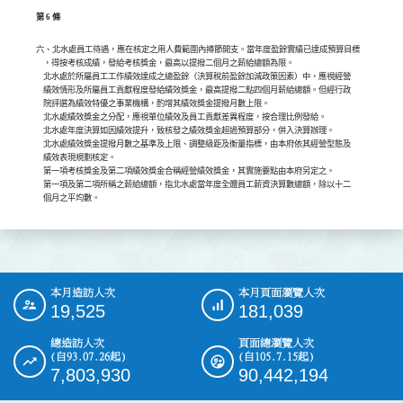
第 6 條
六、北水處員工待遇，應在核定之用人費範圍內撙節開支。當年度盈餘實績已達成預算目標

    ，得按考核成績，發給考核獎金，最高以提撥二個月之薪給總額為限。

    北水處於所屬員工工作績效達成之總盈餘（決算稅前盈餘加減政策因素）中，應視經營

    績效情形及所屬員工貢獻程度發給績效獎金，最高提撥二點四個月薪給總額。但經行政

    院評選為績效特優之事業機構，酌增其績效獎金提撥月數上限。

    北水處績效獎金之分配，應視單位績效及員工貢獻差異程度，按合理比例發給。

    北水處年度決算如因績效提升，致核發之績效獎金超過預算部分，併入決算辦理。

    北水處績效獎金提撥月數之基準及上限、調整級距及衡量指標，由本府依其經營型態及

    績效表現規劃核定。

    第一項考核獎金及第二項績效獎金合稱經營績效獎金，其實施要點由本府另定之。

    第一項及第二項所稱之薪給總額，指北水處當年度全體員工薪資決算數總額，除以十二

本月造訪人次
本月頁面瀏覽人次
:::
19,525
181,039
總造訪人次
頁面總瀏覽人次
(自93.07.26起)
(自105.7.15起)
7,803,930
90,442,194