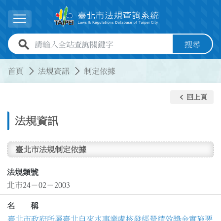
跳到主要內容
展開選單
全站查詢關鍵字欄位
搜尋
:::
:::
首頁
法規資訊
制定依據
keyboard_arrow_left
回上頁
法規資訊
臺北市法規制定依據
法規類號
北市24－02－2003
名 稱
臺北市政府所屬臺北自來水事業處核發經營績效獎金實施要