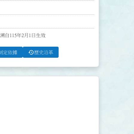
溯自115年2月1日生效
history
制定依據
歷史沿革