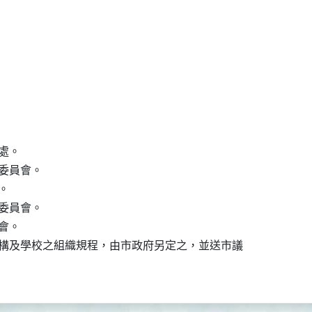
。

委員會。



委員會。

。

構及學校之組織規程，由市政府另定之，並送市議
