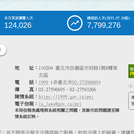
本月頁面瀏覽人次
總造訪人次
(自93.07.26起)
124,026
7,799,276
策
地 址
110204 臺北市信義區市府路1號8樓東
北區
電 話
1999
(非臺北市
02-27208889
)
小
傳 真
02-27596695、02-27593266
陳情系統
https://1999.gov.taipei
電子信箱
la_laws@gov.taipei
本局信箱係處理與系統相關之問題，其餘市政問題請至陳
情系統反映。
索，並不提供法規及法律諮詢之服務，如有法律上的疑義，建議