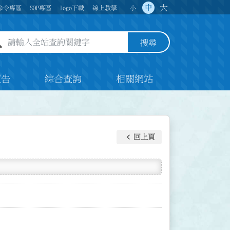
大
中
命令專區
SOP專區
logo下載
線上教學
小
全站查詢關鍵字欄位
搜尋
預告
綜合查詢
相關網站
keyboard_arrow_left
回上頁