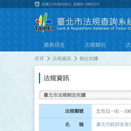
跳到主要內容
alarm
:::
民國115年08月06日 星期四
04時52分
最新訊息
法規類別
法
:::
:::
首頁
法規資訊
制定依據
法規資訊
臺北市法規制定依據
法規類號
北市32－01－100
臺北市政府客家
名 稱