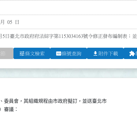
 月 05 日
月5日臺北市政府府法綜字第1153034163號令修正發布編制表；並
tune
pin
file_download
extension
章節
條文檢索
條號查詢
附件下載
、委員會，其組織規程由市政府擬訂，並送臺北市

）審議：
