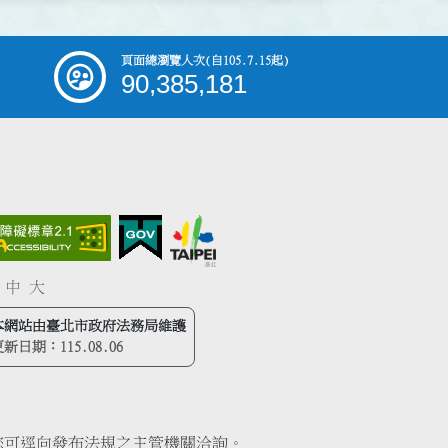
頁面總瀏覽人次
(自105.7.15起)
90,385,181
中
大
本網站由臺北市政府法務局維護
更新日期：
115.08.06
您可逕向發布法規之主管機關洽詢。