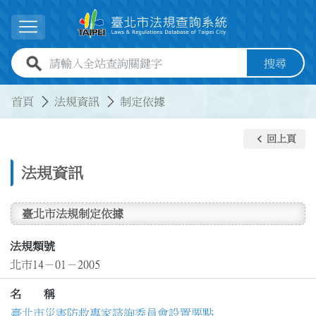
跳到主要內容
展開選單
全站查詢關鍵字欄位
搜尋
:::
:::
首頁
法規資訊
制定依據
keyboard_arrow_left
回上頁
法規資訊
臺北市法規制定依據
法規類號
北市14－01－2005
名 稱
臺北市災害防救專家諮詢委員會設置要點