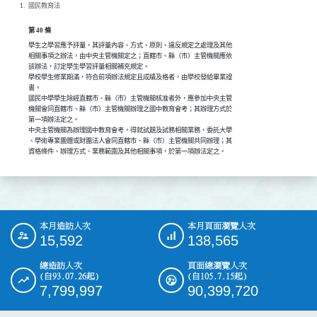
國民教育法
第 40 條
學生之學習應予評量，其評量內容、方式、原則、違反規定之處理及其他

相關事項之辦法，由中央主管機關定之；直轄市、縣（市）主管機關應依

該辦法，訂定學生學習評量相關補充規定。

學校學生修業期滿，符合前項辦法規定且成績及格者，由學校發給畢業證

書。

國民中學學生除經直轄市、縣（市）主管機關核准者外，應參加中央主管

機關會同直轄市、縣（市）主管機關辦理之國中教育會考；其辦理方式於

第一項辦法定之。

中央主管機關為辦理國中教育會考，得就試題及試務相關業務，委託大學

、學術專業團體或財團法人會同直轄市、縣（市）主管機關共同辦理；其

資格條件、辦理方式、業務範圍及其他相關事項，於第一項辦法定之。
本月造訪人次
本月頁面瀏覽人次
:::
15,592
138,565
總造訪人次
頁面總瀏覽人次
(自93.07.26起)
(自105.7.15起)
7,799,997
90,399,720