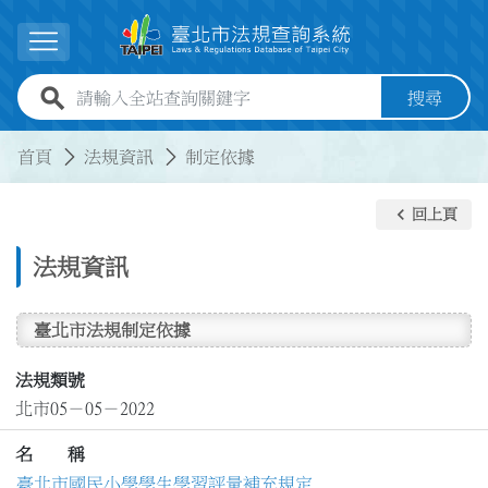
跳到主要內容
展開選單
全站查詢關鍵字欄位
搜尋
:::
:::
首頁
法規資訊
制定依據
keyboard_arrow_left
回上頁
法規資訊
臺北市法規制定依據
法規類號
北市05－05－2022
名 稱
臺北市國民小學學生學習評量補充規定