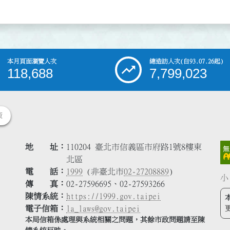
本月頁面瀏覽人次
總造訪人次
(自93.07.26起)
118,688
7,799,023
策
地 址
110204 臺北市信義區市府路1號8樓東
北區
電 話
1999
(非臺北市
02-27208889
)
小
傳 真
02-27596695、02-27593266
陳情系統
https://1999.gov.taipei
電子信箱
la_laws@gov.taipei
本局信箱係處理與系統相關之問題，其餘市政問題請至陳