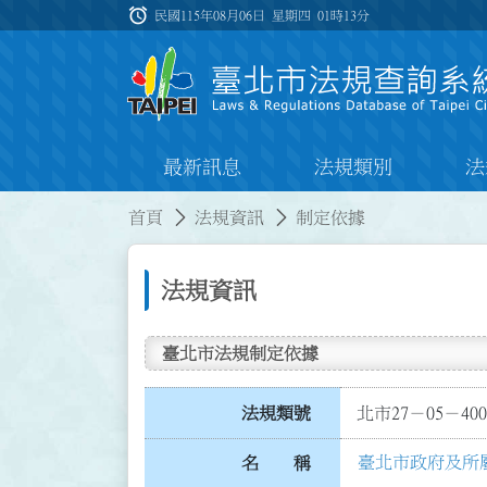
跳到主要內容
alarm
:::
民國115年08月06日 星期四
01時13分
最新訊息
法規類別
法
:::
:::
首頁
法規資訊
制定依據
法規資訊
臺北市法規制定依據
法規類號
北市27－05－400
臺北市政府及所
名 稱