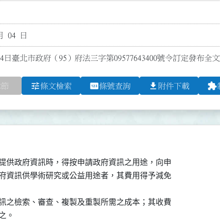
月 04 日
4日臺北市政府（95）府法三字第09577643400號令訂定發布
tune
pin
file_download
extension
章節
條文檢索
條號查詢
附件下載
提供政府資訊時，得按申請政府資訊之用途，向申

府資訊供學術研究或公益用途者，其費用得予減免

訊之檢索、審查、複製及重製所需之成本；其收費

之。