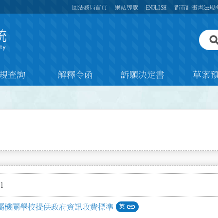
回法務局首頁
網站導覽
ENGLISH
都市計畫書法規
規查詢
解釋令函
訴願決定書
草案
1
link
屬機關學校提供政府資訊收費標準
英