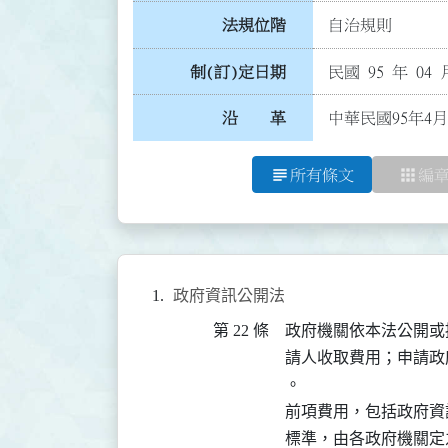
法規位階
自治規則
制(訂)定日期
民國 95 年 04 
沿 革
中華民國95年4月
subject
apps
所有條文
編
政府資訊公開法
第 22 條
政府機關依本法公開或
請人收取費用；申請政
。

前項費用，包括政府資
標準，由各政府機關定