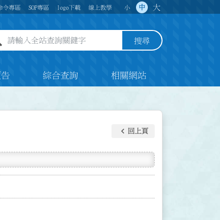
大
中
命令專區
SOP專區
logo下載
線上教學
小
全站查詢關鍵字欄位
搜尋
預告
綜合查詢
相關網站
keyboard_arrow_left
回上頁