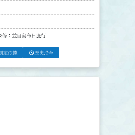
全文8條；並自發布日施行
history
制定依據
歷史沿革