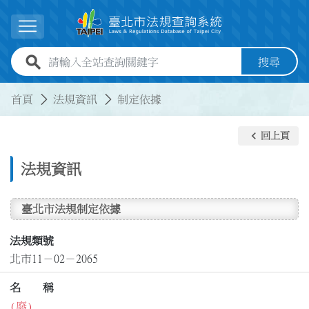
跳到主要內容
展開選單
全站查詢關鍵字欄位
搜尋
:::
:::
首頁
法規資訊
制定依據
keyboard_arrow_left
回上頁
法規資訊
臺北市法規制定依據
法規類號
北市11－02－2065
名 稱
(廢)