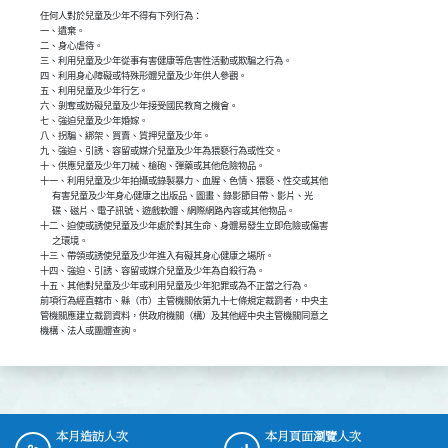
任何人對於兒童及少年不得有下列行為：

一、遺棄。

二、身心虐待。

三、利用兒童及少年從事有害健康等危害性活動或欺騙之行為。

四、利用身心障礙或特殊形體兒童及少年供人參觀。

五、利用兒童及少年行乞。

六、剝奪或妨礙兒童及少年接受國民教育之機會。

七、強迫兒童及少年婚嫁。

八、拐騙、綁架、買賣、質押兒童及少年。

九、強迫、引誘、容留或媒介兒童及少年為猥褻行為或性交。

十、供應兒童及少年刀械、槍砲、彈藥或其他危險物品。

十一、利用兒童及少年拍攝或錄製暴力、血腥、色情、猥褻、性交或其他

      有害兒童及少年身心健康之出版品、圖畫、錄影節目帶、影片、光

      碟、磁片、電子訊號、遊戲軟體、網際網路內容或其他物品。

十二、迫使或誘使兒童及少年處於對其生命、身體易發生立即危險或傷害

      之環境。

十三、帶領或誘使兒童及少年進入有礙其身心健康之場所。

十四、強迫、引誘、容留或媒介兒童及少年為自殺行為。

十五、其他對兒童及少年或利用兒童及少年犯罪或為不正當之行為。

前項行為經直轄市、縣（市）主管機關依第九十七條規定裁罰者，中央主

管機關應建立裁罰資料，供政府機關（構）及其他經中央主管機關同意之

機構、法人或團體查詢。
本月造訪人次
本月頁面瀏覽人次
:::