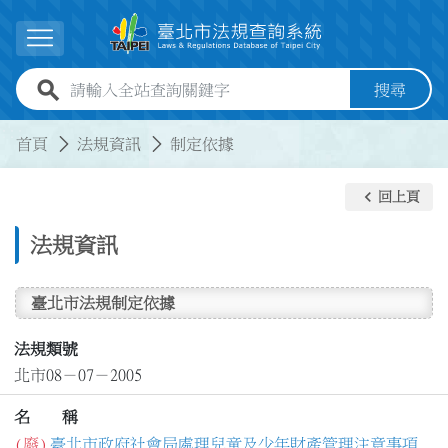
跳到主要內容
展開選單
全站查詢關鍵字欄位
搜尋
:::
:::
首頁
法規資訊
制定依據
keyboard_arrow_left
回上頁
法規資訊
臺北市法規制定依據
法規類號
北市08－07－2005
名 稱
(廢)
臺北市政府社會局處理兒童及少年財產管理注意事項