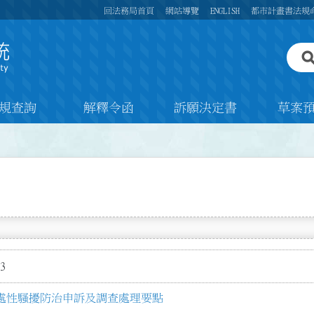
回法務局首頁
網站導覽
ENGLISH
都市計畫書法規
規查詢
解釋令函
訴願決定書
草案
3
處性騷擾防治申訴及調查處理要點