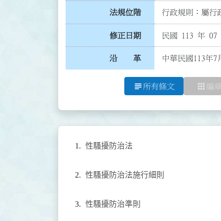
法規位階
行政規則：屬行政
修正日期
民國 113 年 07
沿 革
中華民國113年
subject
apps
所有條文
編
性騷擾防治法
性騷擾防治法施行細則
性騷擾防治準則