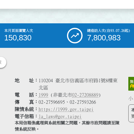
本月頁面瀏覽人次
總造訪人次
(自93.07.26起)
150,830
7,800,983
策
地 址
110204 臺北市信義區市府路1號8樓東
北區
電 話
1999
(非臺北市
02-27208889
)
小
傳 真
02-27596695、02-27593266
陳情系統
https://1999.gov.taipei
電子信箱
la_laws@gov.taipei
本局信箱係處理與系統相關之問題，其餘市政問題請至陳
情系統反映。