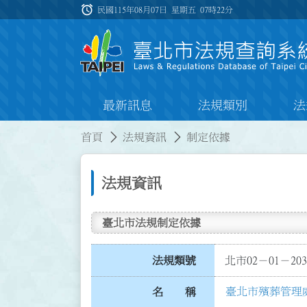
跳到主要內容
alarm
:::
民國115年08月07日 星期五
07時22分
最新訊息
法規類別
法
:::
:::
首頁
法規資訊
制定依據
法規資訊
臺北市法規制定依據
法規類號
北市02－01－203
臺北市殯葬管理
名 稱