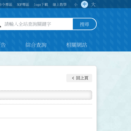
大
中
命令專區
SOP專區
logo下載
線上教學
小
全站查詢關鍵字欄位
搜尋
預告
綜合查詢
相關網站
keyboard_arrow_left
回上頁