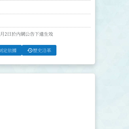
7月2日於內網公告下達生效
history
制定依據
歷史沿革