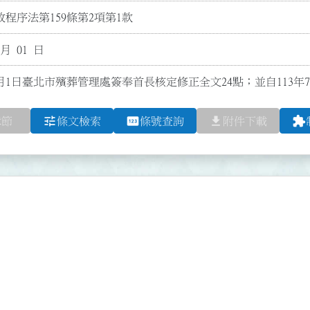
程序法第159條第2項第1款
 月 01 日
7月1日臺北市殯葬管理處簽奉首長核定修正全文24點；並自113年
tune
pin
file_download
extension
章節
條文檢索
條號查詢
附件下載