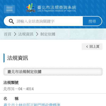
跳到主要內容
展開選單
全站查詢關鍵字欄位
搜尋
:::
:::
首頁
法規資訊
制定依據
keyboard_arrow_left
回上頁
法規資訊
臺北市法規制定依據
法規類號
北市31－04－4014
名 稱
臺北市士林官邸正館門票收費標準