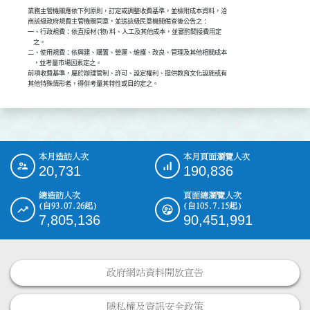
業務主管機關應依下列原則，訂定或調整收費基準，並檢附成本資料，洽

商該級政府規費主管機關同意，並送該級民意機關備查後公告之：

一、行政規費：依直接材 (物) 料、人工及其他成本，並審酌間接費用定

    之。

二、使用規費：依興建、購置、營運、維護、改良、管理及其他相關成本

    ，並考量市場因素定之。

前項收費基準，屬於辦理管制、許可、設定權利、提供教育文化設施或有

本月造訪人次
本月頁面瀏覽人次
:::
20,731
190,836
總造訪人次
頁面總瀏覽人次
(自93.07.26起)
(自105.7.15起)
7,805,136
90,451,991
政府網站資料開放宣告
隱私權及資訊安全政策