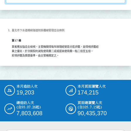
臺北市下水道橋樑隧道附掛纜線管理自治條例
第 17 條
業者應加強自主檢視，主管機關得每年辦理經營區分區評鑑，並得視評鑑結

果之優劣，於次期契約減免使用費二成或提高使用費一點二倍至五倍。

前項評鑑及獎懲基準，由主管機關定之。
本月造訪人次
本月頁面瀏覽人次
:::
19,203
174,215
總造訪人次
頁面總瀏覽人次
(自93.07.26起)
(自105.7.15起)
7,803,608
90,435,370