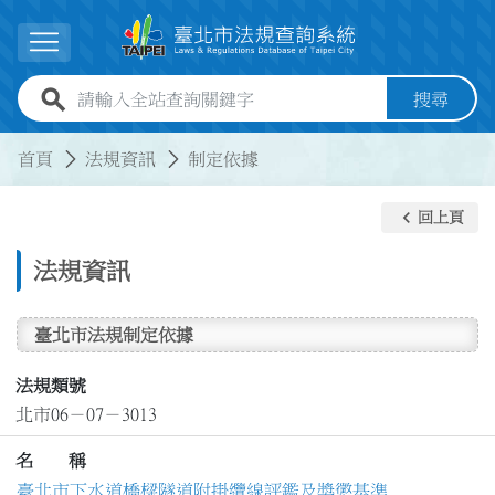
跳到主要內容
展開選單
全站查詢關鍵字欄位
搜尋
:::
:::
首頁
法規資訊
制定依據
keyboard_arrow_left
回上頁
法規資訊
臺北市法規制定依據
法規類號
北市06－07－3013
名 稱
臺北市下水道橋樑隧道附掛纜線評鑑及獎懲基準