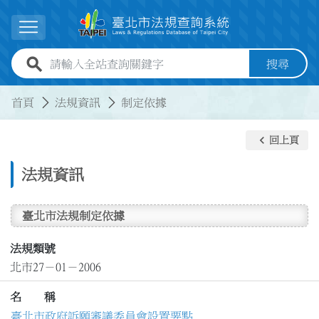
跳到主要內容
展開選單
全站查詢關鍵字欄位
搜尋
:::
:::
首頁
法規資訊
制定依據
keyboard_arrow_left
回上頁
法規資訊
臺北市法規制定依據
法規類號
北市27－01－2006
名 稱
臺北市政府訴願審議委員會設置要點