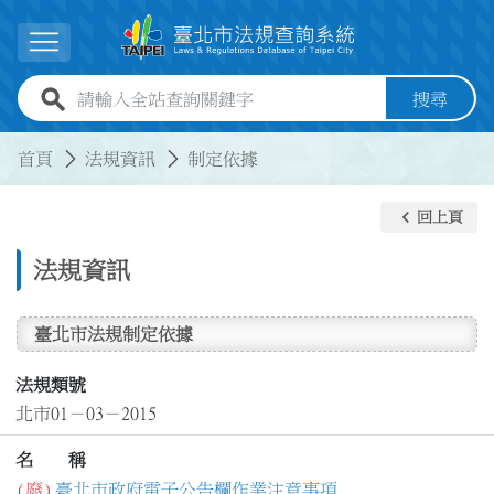
跳到主要內容
展開選單
全站查詢關鍵字欄位
搜尋
:::
:::
首頁
法規資訊
制定依據
keyboard_arrow_left
回上頁
法規資訊
臺北市法規制定依據
法規類號
北市01－03－2015
名 稱
(廢)
臺北市政府電子公告欄作業注意事項